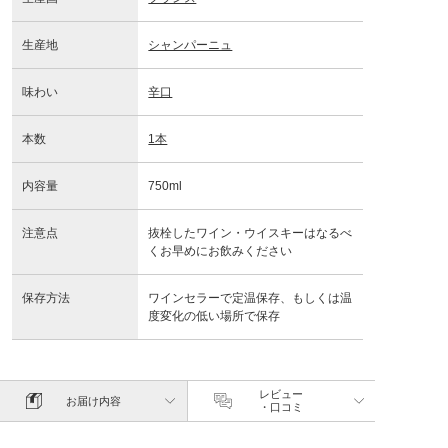
生産地
シャンパーニュ
味わい
辛口
本数
1本
内容量
750ml
注意点
抜栓したワイン・ウイスキーはなるべ
くお早めにお飲みください
保存方法
ワインセラーで定温保存、もしくは温
度変化の低い場所で保存
レビュー
お届け内容
・口コミ