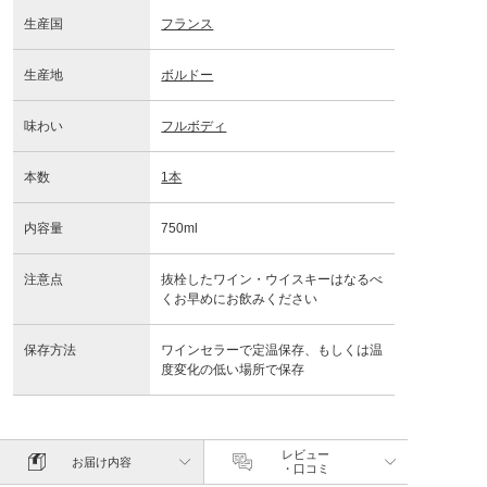
生産国
フランス
生産地
ボルドー
味わい
フルボディ
本数
1本
内容量
750ml
注意点
抜栓したワイン・ウイスキーはなるべ
くお早めにお飲みください
保存方法
ワインセラーで定温保存、もしくは温
度変化の低い場所で保存
レビュー
お届け内容
・口コミ