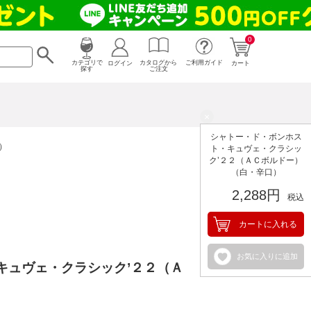
0
カタログから
ログイン
カテゴリで
ご利用ガイド
カート
ご注文
探す
×
シャトー・ド・ボンホス
）
ト・キュヴェ・クラシッ
ク’２２（ＡＣボルドー）
（白・辛口）
2,288円
税込
カートに入れる
お気に入りに追加
キュヴェ・クラシック’２２（Ａ