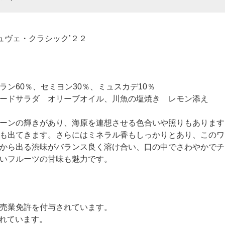
ュヴェ・クラシック’２２
ン60％、セミヨン30％、ミュスカデ10％
ードサラダ オリーブオイル、川魚の塩焼き レモン添え
ーンの輝きがあり、海原を連想させる色合いや照りもあります
も出てきます。さらにはミネラル香もしっかりとあり、このワ
から出る渋味がバランス良く溶け合い、口の中でさわやかでチ
いフルーツの甘味も魅力です。
売業免許を付与されています。
されています。