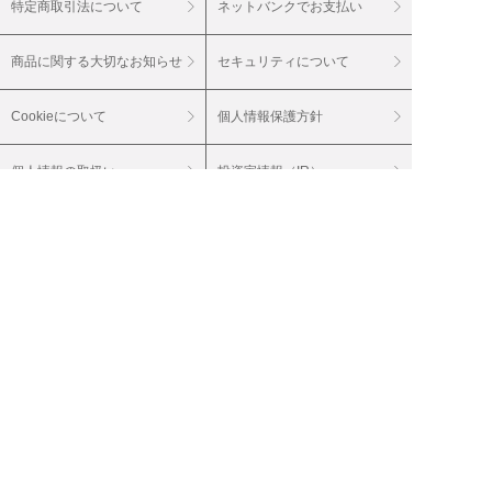
特定商取引法について
ネットバンクでお支払い
商品に関する大切なお知らせ
セキュリティについて
Cookieについて
個人情報保護方針
個人情報の取扱い
投資家情報（IR）
会社案内
採用情報
グループサイト
20歳未満の飲酒は法律で禁止されています。
20歳未満の酒類のご注文はご遠慮ください。
妊娠中や授乳期の飲酒は、胎児・乳児の発育
に影響を与えるおそれがあります。
（株）ベルーナは通信販売酒類小売免許を付
与されています。 輸入業者（株）ベルーナ
お届けするワインは、特に記載のない商品に
関しては、アルコール度数１５％未満（酒精
強化ワインを除く）