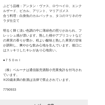
ぶどう品種：アンタン・ヴァス、ロウぺイロ、エンク
ルザード、ビカル、アリント、マリアゴメス
合う料理：白身魚のカルパッチョ、タコのマリネのサ
ラダ仕立て
明るく輝く淡い色調の中に薄緑色の照りがみられ、フ
レッシュ感が漂います。熟した桃やアプリコットなど
の果実の香りが豊か。程よい酸味と熟した果実の甘味
が調和し、爽やかな飲み心地を生んでいます。後口に
はスッキリしたキレがあり心地良い。
●７５０ｍｌ
（株）ベルーナは通信販売酒類小売業免許を付与され
ています。
※20歳未満の飲酒は法律で禁止されています。
7790933