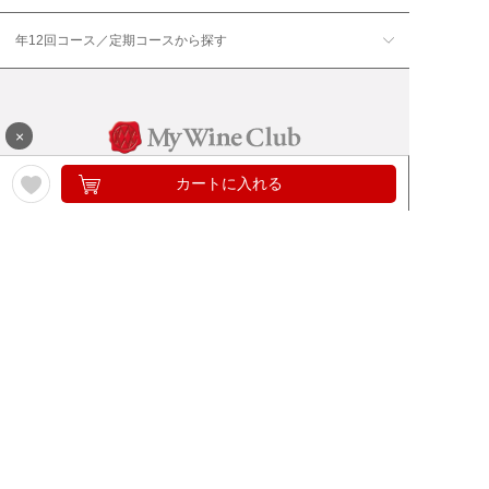
年12回コース／定期コースから探す
×
カートに入れる
ワイン通販のマイワインクラ
My Wine Clubとは
ブ
ワインQ＆A
ご利用規約
ご利用ガイド
よくある質問
特定商取引法について
ネットバンクでお支払い