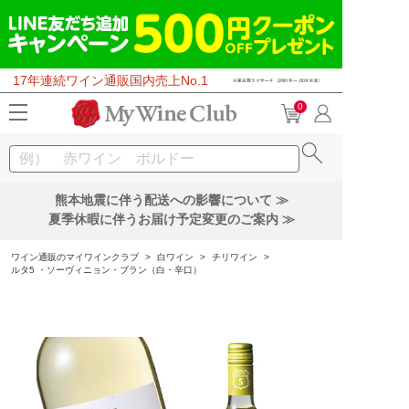
17年連続ワイン通販国内売上No.1
0
熊本地震に伴う配送への影響について ≫
夏季休暇に伴うお届け予定変更のご案内 ≫
ワイン通販のマイワインクラブ
>
白ワイン
>
チリワイン
>
ルタ5 ・ソーヴィニョン・ブラン（白・辛口）