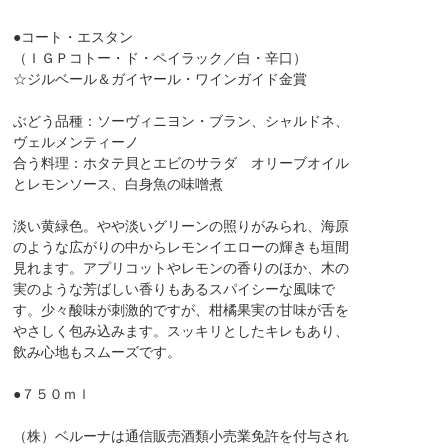
●コート・エスタン
（ＩＧＰコトー・ド・ペイラック／白・辛口）
☆ジルベール＆ガイヤール・ワインガイド金賞
ぶどう品種：ソーヴィニヨン・ブラン、シャルドネ、
ヴェルメンティーノ
合う料理：ホタテ貝とエビのサラダ オリーブオイル
とレモンソース、白身魚の味噌煮
淡い黄緑色。やや淡いグリーンの照りがみられ、海原
のような広がりの中からレモンイエローの輝きも垣間
見れます。アプリコットやレモンの香りのほか、木の
実のような芳ばしい香りもあるスパイシーな風味で
す。少々酸味が刺激的ですが、柑橘果実の甘味が舌を
やさしく包み込みます。スッキリとしたキレもあり、
飲み心地もスムーズです。
●７５０ｍｌ
（株）ベルーナは通信販売酒類小売業免許を付与され