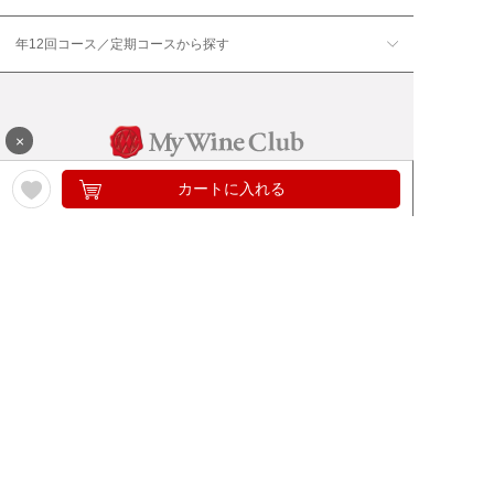
年12回コース／定期コースから探す
×
カートに入れる
ワイン通販のマイワインクラ
My Wine Clubとは
ブ
ワインQ＆A
ご利用規約
ご利用ガイド
よくある質問
特定商取引法について
ネットバンクでお支払い