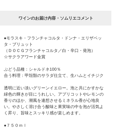
ワインのお届け内容・ソムリエコメント
●モラスキ・フランチャコルタ・ドンナ・エリザベッ
タ・ブリュット
（ＤＯＣＧフランチャコルタ／白・辛口・発泡）
☆サクラアワード金賞
ぶどう品種：シャルドネ100％
合う料理：甲殻類のサラダ仕立て、生ハムとイチジク
透明に近い淡いグリーンイエロー。泡と共にかすかな
緑色の輝きが目にうれしい。アプリコットやレモンの
香りのほか、潮風を連想させるミネラル香が心地良
い。やさしく溶け合う酸味と果実味の中を泡が活気よ
く昇り、旨味とスッキリ感が楽しめます。
●７５０ｍｌ