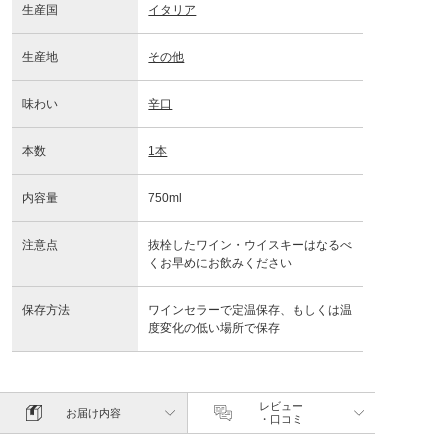
生産国
イタリア
生産地
その他
味わい
辛口
本数
1本
内容量
750ml
注意点
抜栓したワイン・ウイスキーはなるべ
くお早めにお飲みください
保存方法
ワインセラーで定温保存、もしくは温
度変化の低い場所で保存
レビュー
お届け内容
・口コミ