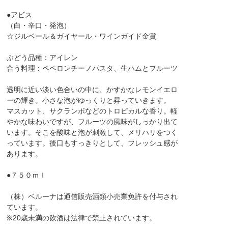
●アビス
（白・辛口・発泡）
☆ジルベール＆ガイヤール・ワインガイド金賞
ぶどう品種：アイレン
合う料理：ペペロンチーノパスタ、生ハムとフルーツ
透明に近い淡い色合いの中に、かすかなレモンイエロ
ーの輝き。小さな泡がゆっくりと昇っていきます。
マスカット、サクランボなどのトロピカルな香り。軽
やかな味わいですが、フルーツの風味がしっかり出て
います。そこを酸味と泡が刺激して、メリハリをつく
っています。後口もすっきりとして、フレッシュ感が
あります。
●７５０ｍｌ
（株）ベルーナは通信販売酒類小売業免許を付与され
ています。
※20歳未満の飲酒は法律で禁止されています。