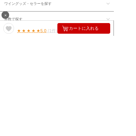
ワイングッズ・セラーを探す
×
本数で探す
カートに入れる
★
★
★
★
★
5.0
(1件)
価格帯で探す
年12回コース／定期コースから探す
ワイン通販のマイワインクラ
My Wine Clubとは
ブ
ワインQ＆A
ご利用規約