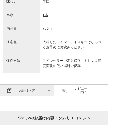
味わい
辛口
本数
1本
内容量
750ml
注意点
抜栓したワイン・ウイスキーはなるべ
くお早めにお飲みください
保存方法
ワインセラーで定温保存、もしくは温
度変化の低い場所で保存
レビュー
お届け内容
・口コミ
ワインのお届け内容・ソムリエコメント