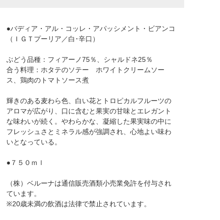
●バディア・アル・コッレ・アパッシメント・ビアンコ
（ＩＧＴプーリア／白･辛口）
ぶどう品種：フィアーノ75％、シャルドネ25％
合う料理：ホタテのソテー ホワイトクリームソー
ス、鶏肉のトマトソース煮
輝きのある麦わら色、白い花とトロピカルフルーツの
アロマが広がり、口に含むと果実の甘味とエレガント
な味わいが続く。やわらかな、凝縮した果実味の中に
フレッシュさとミネラル感が強調され、心地よい味わ
いとなっている。
●７５０ｍｌ
（株）ベルーナは通信販売酒類小売業免許を付与され
ています。
※20歳未満の飲酒は法律で禁止されています。