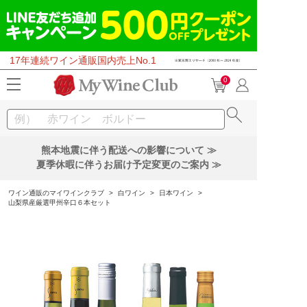
17年連続ワイン通販国内売上No.1
0
熊本地震に伴う配送への影響について ≫
夏季休暇に伴うお届け予定変更のご案内 ≫
ワイン通販のマイワインクラブ
>
白ワイン
>
日本ワイン
>
山梨県産厳選甲州辛口６本セット