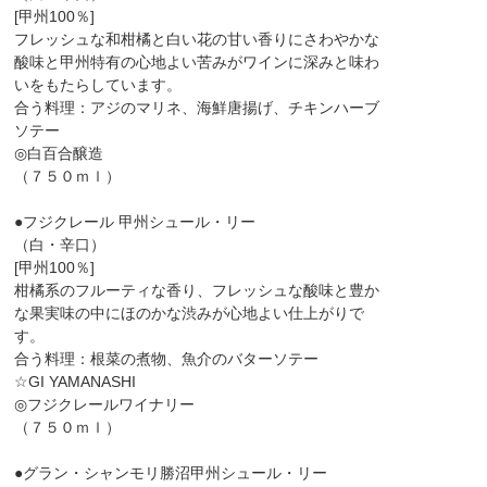
[甲州100％]
フレッシュな和柑橘と白い花の甘い香りにさわやかな
酸味と甲州特有の心地よい苦みがワインに深みと味わ
いをもたらしています。
合う料理：アジのマリネ、海鮮唐揚げ、チキンハーブ
ソテー
◎白百合醸造
（７５０ｍｌ）
●フジクレール 甲州シュール・リー
（白・辛口）
[甲州100％]
柑橘系のフルーティな香り、フレッシュな酸味と豊か
な果実味の中にほのかな渋みが心地よい仕上がりで
す。
合う料理：根菜の煮物、魚介のバターソテー
☆GI YAMANASHI
◎フジクレールワイナリー
（７５０ｍｌ）
●グラン・シャンモリ勝沼甲州シュール・リー