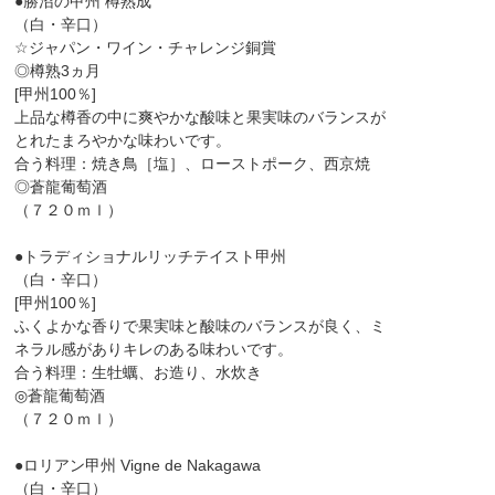
●勝沼の甲州 樽熟成
（白・辛口）
☆ジャパン・ワイン・チャレンジ銅賞
◎樽熟3ヵ月
[甲州100％]
上品な樽香の中に爽やかな酸味と果実味のバランスが
とれたまろやかな味わいです。
合う料理：焼き鳥［塩］、ローストポーク、西京焼
◎蒼龍葡萄酒
（７２０ｍｌ）
●トラディショナルリッチテイスト甲州
（白・辛口）
[甲州100％]
ふくよかな香りで果実味と酸味のバランスが良く、ミ
ネラル感がありキレのある味わいです。
合う料理：生牡蠣、お造り、水炊き
◎蒼龍葡萄酒
（７２０ｍｌ）
●ロリアン甲州 Vigne de Nakagawa
（白・辛口）