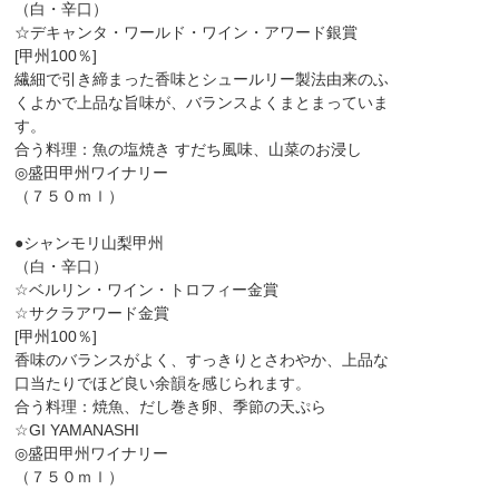
（白・辛口）
☆デキャンタ・ワールド・ワイン・アワード銀賞
[甲州100％]
繊細で引き締まった香味とシュールリー製法由来のふ
くよかで上品な旨味が、バランスよくまとまっていま
す。
合う料理：魚の塩焼き すだち風味、山菜のお浸し
◎盛田甲州ワイナリー
（７５０ｍｌ）
●シャンモリ山梨甲州
（白・辛口）
☆ベルリン・ワイン・トロフィー金賞
☆サクラアワード金賞
[甲州100％]
香味のバランスがよく、すっきりとさわやか、上品な
口当たりでほど良い余韻を感じられます。
合う料理：焼魚、だし巻き卵、季節の天ぷら
☆GI YAMANASHI
◎盛田甲州ワイナリー
（７５０ｍｌ）