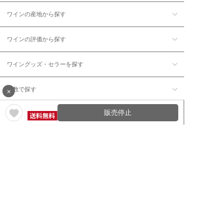
ワインの産地から探す
ワインの評価から探す
ワイングッズ・セラーを探す
本数で探す
×
販売停止
価格帯で探す
年12回コース／定期コースから探す