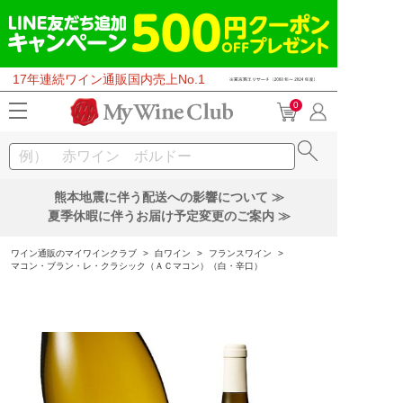
17年連続ワイン通販国内売上No.1
0
熊本地震に伴う配送への影響について ≫
夏季休暇に伴うお届け予定変更のご案内 ≫
ワイン通販のマイワインクラブ
>
白ワイン
>
フランスワイン
>
マコン・ブラン・レ・クラシック（ＡＣマコン）（白・辛口）