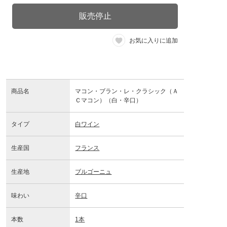
販売停止
お気に入りに追加
商品名
マコン・ブラン・レ・クラシック（Ａ
Ｃマコン）（白・辛口）
タイプ
白ワイン
生産国
フランス
生産地
ブルゴーニュ
味わい
辛口
本数
1本