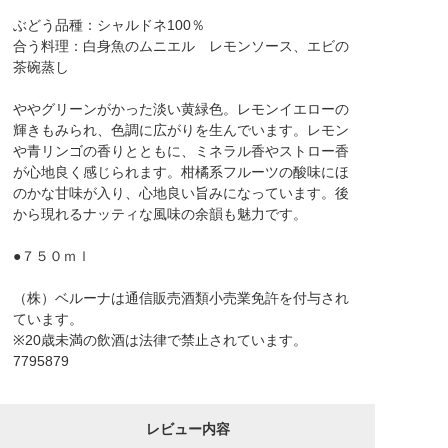
ぶどう品種：シャルドネ100％
合う料理：白身魚のムニエル レモンソース、エビの
茶碗蒸し
ややグリーンがかった淡い黄緑色。レモンイエローの
輝きもみられ、色調に広がりを生んでいます。レモン
や青リンゴの香りとともに、ミネラル香やストロー香
が心地良く感じられます。柑橘系フルーツの酸味にほ
のかな甘味が入り、心地良い旨みになっています。後
から現れるナッティな風味の余韻も魅力です。
●７５０ｍｌ
（株）ベルーナは通信販売酒類小売業免許を付与され
ています。
※20歳未満の飲酒は法律で禁止されています。
7795879
レビュー内容