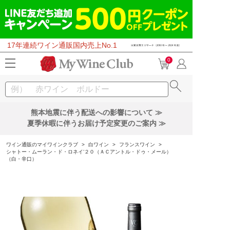
17年連続ワイン通販国内売上No.1
0
熊本地震に伴う配送への影響について ≫
夏季休暇に伴うお届け予定変更のご案内 ≫
ワイン通販のマイワインクラブ
>
白ワイン
>
フランスワイン
>
シャトー・ムーラン・ド・ロネイ’２０（ＡＣアントル・ドゥ・メール）
（白・辛口）