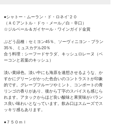
●シャトー・ムーラン・ド・ロネイ’２０
（ＡＣアントル・ドゥ・メール／白・辛口）
☆ジルベール＆ガイヤール・ワインガイド金賞
ぶどう品種：セミヨン45％、ソーヴィニヨン・ブラン
35％、ミュスカデル20％
合う料理：シーフードサラダ、キッシュロレーヌ（ベ
ーコンと若葉のキッシュ）
淡い黄緑色。淡い中にも海原を連想させるような、か
すかにグリーンがかった色合いのコントラストが印象
的です。グレープフルーツやミント、コンポートの青
リンゴの香りがあり、後から丁字のスパイスも感じら
れます。アタックからほど良い酸味と果実味がバラン
ス良い味わいとなっています。飲み口はスムーズでス
ッキリ感もあります。
●７５０ｍｌ