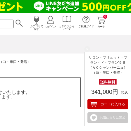
0
カタログから
ログイン
カテゴリで
ご利用ガイド
カート
ご注文
探す
×
サロン・ブリュット・ブ
（白・辛口・発泡）
ラン・ド・ブラン'９６
（ＡＣシャンパーニュ）
（白・辛口・発泡）
341,000円
けいたします。
税込
します。
カートに入れる
お気に入りに追加