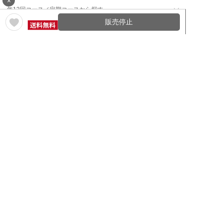
×
年12回コース／定期コースから探す
販売停止
ワイン通販のマイワインクラ
My Wine Clubとは
ブ
ワインQ＆A
ご利用規約
ご利用ガイド
よくある質問
特定商取引法について
ネットバンクでお支払い
商品に関する大切なお知らせ
セキュリティについて