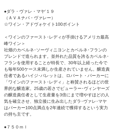
●ダラ・ヴァレ・マヤ’１９
（ＡＶＡナパ・ヴァレー）
☆ワイン・アドヴォケイト100ポイント
＜ワインのファースト･レディが手掛けるアメリカ最高
峰ワイン＞
社畑のカベルネ･ソーヴィニヨンとカベルネ･フランの
ブレンドで造られます。並外れた品質を誇るカベルネ･
フランを使用することが特長で、30年以上経った今で
も毎年500ケース未満しか生産されていません。醸造責
任者であるハイジ･バレットは、ロバート・パーカーに
「ワインのファースト･レディ」と称賛されるほどの世
界的な醸造家。25歳の若さでビューラー･ヴィンヤーズ
の醸造責任者として生産量を3倍にまで増やすほどの人
気を確立させ、独立後に生み出したダラ･ヴァレ･マヤ
はパーカー100点満点を2年連続で獲得するという実力
の持ち主です。
●７５０ｍｌ