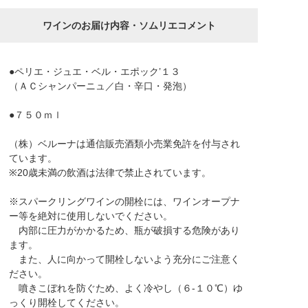
ワインのお届け内容・ソムリエコメント
●ペリエ・ジュエ・ベル・エポック’１３
（ＡＣシャンパーニュ／白・辛口・発泡）
●７５０ｍｌ
（株）ベルーナは通信販売酒類小売業免許を付与され
ています。
※20歳未満の飲酒は法律で禁止されています。
※スパークリングワインの開栓には、ワインオープナ
ー等を絶対に使用しないでください。
内部に圧力がかかるため、瓶が破損する危険があり
ます。
また、人に向かって開栓しないよう充分にご注意く
ださい。
噴きこぼれを防ぐため、よく冷やし（６-１０℃）ゆ
っくり開栓してください。