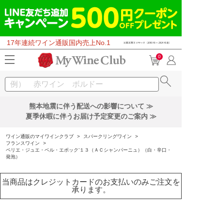
17年連続ワイン通販国内売上No.1
0
熊本地震に伴う配送への影響について ≫
夏季休暇に伴うお届け予定変更のご案内 ≫
ワイン通販のマイワインクラブ
>
スパークリングワイン
>
フランスワイン
>
ペリエ・ジュエ・ベル・エポック’１３（ＡＣシャンパーニュ）（白・辛口・
発泡）
当商品はクレジットカードのお支払いのみご注文を
承ります。