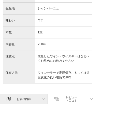
生産地
シャンパーニュ
味わい
辛口
本数
1本
内容量
750ml
注意点
抜栓したワイン・ウイスキーはなるべ
くお早めにお飲みください
保存方法
ワインセラーで定温保存、もしくは温
度変化の低い場所で保存
レビュー
お届け内容
・口コミ