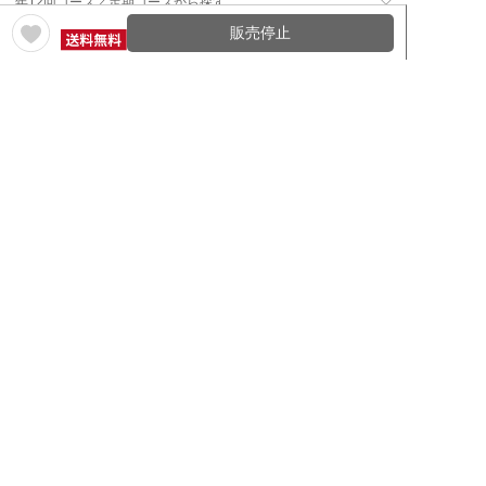
年12回コース／定期コースから探す
販売停止
ワイン通販のマイワインクラ
My Wine Clubとは
ブ
ワインQ＆A
ご利用規約
ご利用ガイド
よくある質問
特定商取引法について
ネットバンクでお支払い
商品に関する大切なお知らせ
セキュリティについて