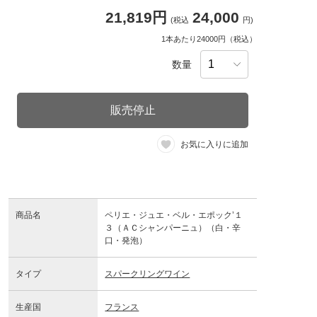
21,819円
24,000
(税込
円)
1本あたり24000円（税込）
数量
販売停止
お気に入りに追加
商品名
ペリエ・ジュエ・ベル・エポック’１
３（ＡＣシャンパーニュ）（白・辛
口・発泡）
タイプ
スパークリングワイン
生産国
フランス