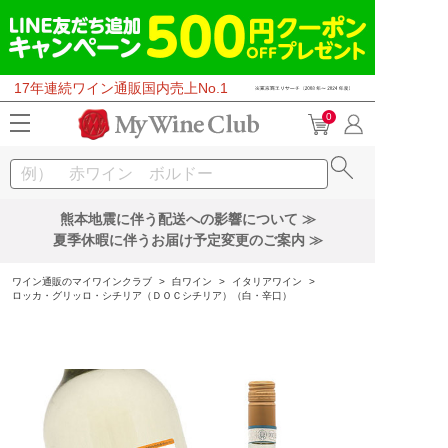
17年連続ワイン通販国内売上No.1
0
熊本地震に伴う配送への影響について ≫
夏季休暇に伴うお届け予定変更のご案内 ≫
ワイン通販のマイワインクラブ
>
白ワイン
>
イタリアワイン
>
ロッカ・グリッロ・シチリア（ＤＯＣシチリア）（白・辛口）