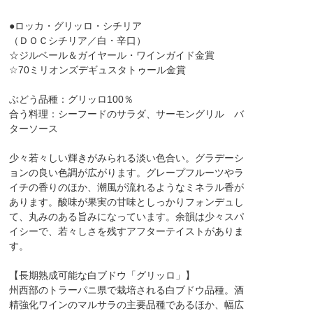
●ロッカ・グリッロ・シチリア
（ＤＯＣシチリア／白・辛口）
☆ジルベール＆ガイヤール・ワインガイド金賞
☆70ミリオンズデギュスタトゥール金賞
ぶどう品種：グリッロ100％
合う料理：シーフードのサラダ、サーモングリル バ
ターソース
少々若々しい輝きがみられる淡い色合い。グラデーシ
ョンの良い色調が広がります。グレープフルーツやラ
イチの香りのほか、潮風が流れるようなミネラル香が
あります。酸味が果実の甘味としっかりフォンデュし
て、丸みのある旨みになっています。余韻は少々スパ
イシーで、若々しさを残すアフターテイストがありま
す。
【長期熟成可能な白ブドウ「グリッロ」】
州西部のトラーパニ県で栽培される白ブドウ品種。酒
精強化ワインのマルサラの主要品種であるほか、幅広