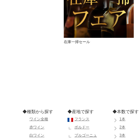
在庫一掃セール
◆種類から探す
◆産地で探す
◆本数で探す
ワイン全種
フランス
1本
赤ワイン
ボルドー
2本
白ワイン
ブルゴーニュ
3本