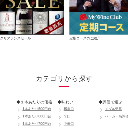
クリアランスセール
定期コースのご紹介
カテゴリから探す
◆１本あたりの価格
◆味わい
◆評価で選ぶ
1本あたり500円台
極辛口
メダル受賞
1本あたり600円台
辛口
パーカー高評
1本あたり700円台
中辛口