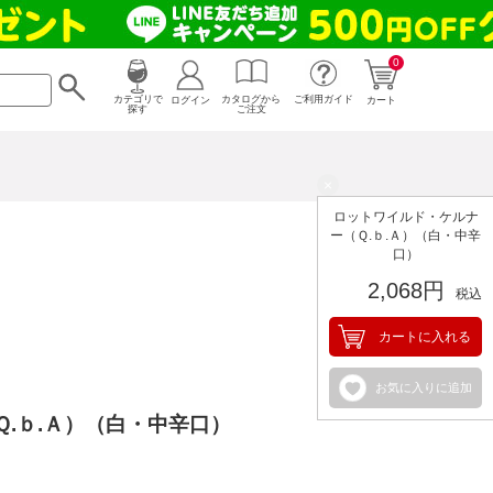
0
カタログから
ログイン
カテゴリで
ご利用ガイド
カート
ご注文
探す
×
ロットワイルド・ケルナ
ー（Ｑ.ｂ.Ａ）（白・中辛
口）
2,068円
税込
カートに入れる
お気に入りに追加
.ｂ.Ａ）（白・中辛口）