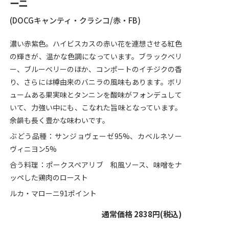
ーニ
(DOCGキャンティ・クラシコ/赤・FB)
濃い赤紫色。ハイビスカスの赤い花を連想させる紅色
の輝きが、温かな色調になっています。ブラックベリ
ー、ブルーベリーのほか、コンポートのイチジクの香
り、さらには樽由来のバニラの風味もあります。ボリ
ュームある果実味とタンニンを酸味がフォンデュして
いて、力強い中にも、こなれた旨味となっています。
余韻も長く豊かな味わいです。
ぶどう品種：サンジョヴェーゼ95%、カベルネソー
ヴィニヨン5%
合う料理：ポークスペアリブ 和風ソース、味噌をナ
ッペした鶏肉のロースト
ルカ・マローニ91ポイント
通常価格 2838円(税込)