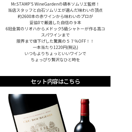
Mr.STAMP'S WineGardenの磧本ソムリエ監修！
当店スタッフと白石ソムリエが選んだ味わいの頂点
約2600本の赤ワインから味わいのプロが
妥協0で厳選した自信の９本
6冠金賞のリオハからメドック5級シャトーが作る高コ
スパワインまで
限界まで値下げした驚異の５７％OFF！！
一本当たり1220円(税込)
いつもよりちょっといいワインで
ちょっぴり贅沢なひと時を
セット内容はこちら