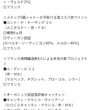
ィ・ヴェルド2％]
◎フランス
＜メドック5級シャトーが手掛ける高コスパ赤ワイン＞
●コント・ド・ドーザック'２０
（ＡＣボルドー／赤・ＦＢ）
◎樽熟9ヵ月
◎ヴィーガン認証
[カベルネ・ソーヴィニヨン60％、メルロー40％]
◎フランス
＜フランス南西醸造家4人による本気の新プロジェクト
＞
●ル・ディール’２２
（赤・ＭＢ）
［マルベック、ネグレット、ブローコル、シラー］
◎フランス
＜オーガニック認証高評価キャンティ＞
●キャンティ・クラシコ・ヴァリアーノ
（ＤＯＣＧキャンティ・クラシコ／赤・ＭＢ）