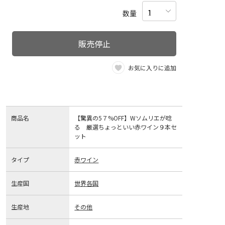
数量
販売停止
お気に入りに追加
商品名
【驚異の5７%OFF】Wソムリエが唸
る 厳選ちょっといい赤ワイン９本セ
ット
タイプ
赤ワイン
生産国
世界各国
生産地
その他