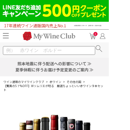
17年連続ワイン通販国内売上No.1
0
熊本地震に伴う配送への影響について ≫
夏季休暇に伴うお届け予定変更のご案内 ≫
ワイン通販のマイワインクラブ
>
赤ワイン
>
その他の国
>
【驚異の5７%OFF】Wソムリエが唸る 厳選ちょっといい赤ワイン９本セッ
ト