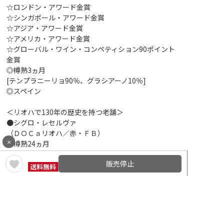
☆ロンドン・アワード金賞
☆シンガポール・アワード金賞
☆アジア・アワード金賞
☆アメリカ・アワード金賞
☆グローバル・ワイン・コンペティション90ポイント
金賞
◎樽熟3ヵ月
[テンプラニーリョ90％、グラシアーノ10％]
◎スペイン
＜リオハで130年の歴史を持つ老舗＞
●シグロ・レセルヴァ
（ＤＯＣａリオハ／赤・ＦＢ）
×
◎樽熟24ヵ月
[テンプラニーリョ、ガルナッチャ]
販売停止
＜ホワイトハウスのディナーでも提供される実力ワイナ
リー＞
●コセンティーノ・ワイナリー・ザ・ジン
（ＡＶＡローダイ／赤・ＦＢ）
◎樽熟11ヵ月