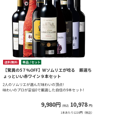
【驚異の5７%OFF】Wソムリエが唸る 厳選ち
ょっといい赤ワイン９本セット
2人のソムリエが選んだ味わいの頂点!
味わいのプロが妥協0で厳選した自信の9本セット!
9,980円
10,978
(税込
円)
1本あたり1220円（税込）