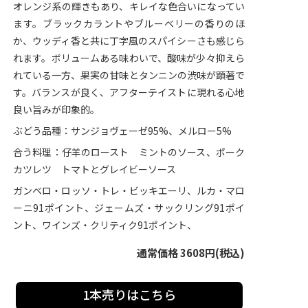
オレンジ系の輝きもあり、キレイな色合いになってい
ます。ブラックカラントやブルーベリーの香りのほ
か、ウッディ香と共に丁字風のスパイシーさも感じら
れます。ボリュームある味わいで、酸味が少々抑えら
れている一方、果実の甘味とタンニンの渋味が顕著で
す。バランスが良く、アフターテイストに現れる心地
良い旨みが印象的。
ぶどう品種：サンジョヴェーゼ95%、メルロー5%
合う料理：仔羊のロースト ミントのソース、ポーク
カツレツ トマトとグレイビーソース
ガンベロ・ロッソ・トレ・ビッキエーリ、ルカ・マロ
ーニ91ポイント、ジェームズ・サックリング91ポイ
ント、ワインズ・クリティク91ポイント、
通常価格 3608円(税込)
1本売りはこちら