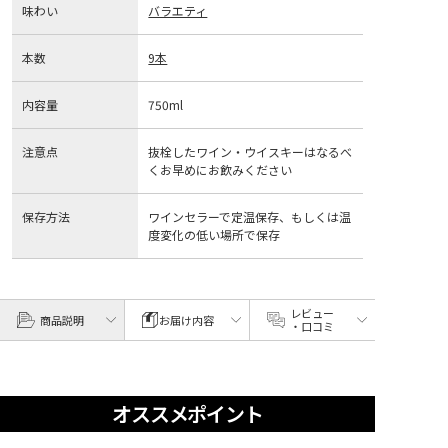
味わい
バラエティ
本数
9本
内容量
750ml
注意点
抜栓したワイン・ウイスキーはなるべ
くお早めにお飲みください
保存方法
ワインセラーで定温保存、もしくは温
度変化の低い場所で保存
レビュー
商品説明
お届け内容
・口コミ
オススメポイント