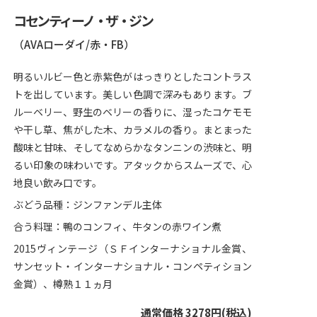
コセンティーノ・ザ・ジン
（AVAローダイ/赤・FB）
明るいルビー色と赤紫色がはっきりとしたコントラス
トを出しています。美しい色調で深みもあります。ブ
ルーベリー、野生のベリーの香りに、湿ったコケモモ
や干し草、焦がした木、カラメルの香り。まとまった
酸味と甘味、そしてなめらかなタンニンの渋味と、明
るい印象の味わいです。アタックからスムーズで、心
地良い飲み口です。
ぶどう品種：ジンファンデル主体
合う料理：鴨のコンフィ、牛タンの赤ワイン煮
2015ヴィンテージ（ＳＦインターナショナル金賞、
サンセット・インターナショナル・コンペティション
金賞）、樽熟１１ヵ月
通常価格 3278円(税込)