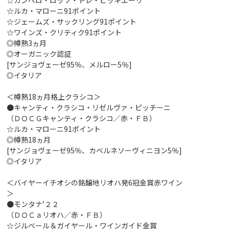
☆ガンベロ・ロッソ・トレ・ビッキエーリ
☆ルカ・マローニ91ポイント
☆ジェームズ・サックリング91ポイント
☆ワインズ・クリティク91ポイント
◎樽熟3ヵ月
◎オーガニック認証
[サンジョヴェーゼ95％、メルロー5％]
◎イタリア
＜樽熟18ヵ月格上クラシコ＞
●キャンティ・クラシコ・リゼルヴァ・ピッチーニ
（ＤＯＣＧキャンティ・クラシコ／赤・ＦＢ）
☆ルカ・マローニ91ポイント
◎樽熟18ヵ月
[サンジョヴェーゼ95％、カベルネソーヴィニヨン5％]
◎イタリア
＜バイヤーイチオシの銘醸地リオハ発6冠金賞赤ワイン
＞
●モンタナ’２２
（ＤＯＣａリオハ／赤・ＦＢ）
☆ジルベール＆ガイヤール・ワインガイド金賞