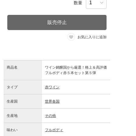
数量
販売停止
お気に入りに追加
商品名
ワイン銘醸国から厳選！格上＆高評価
フルボディ赤５本セット第５弾
タイプ
赤ワイン
生産国
世界各国
生産地
その他
味わい
フルボディ