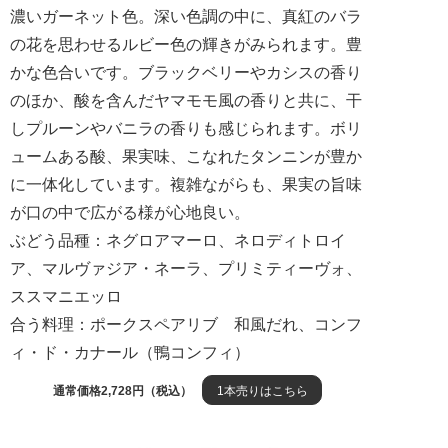
濃いガーネット色。深い色調の中に、真紅のバラ
の花を思わせるルビー色の輝きがみられます。豊
かな色合いです。ブラックベリーやカシスの香り
のほか、酸を含んだヤマモモ風の香りと共に、干
しプルーンやバニラの香りも感じられます。ボリ
ュームある酸、果実味、こなれたタンニンが豊か
に一体化しています。複雑ながらも、果実の旨味
が口の中で広がる様が心地良い。
ぶどう品種：ネグロアマーロ、ネロディトロイ
ア、マルヴァジア・ネーラ、プリミティーヴォ、
ススマニエッロ
合う料理：ポークスペアリブ 和風だれ、コンフ
ィ・ド・カナール（鴨コンフィ）
通常価格2,728円（税込）
1本売りはこちら