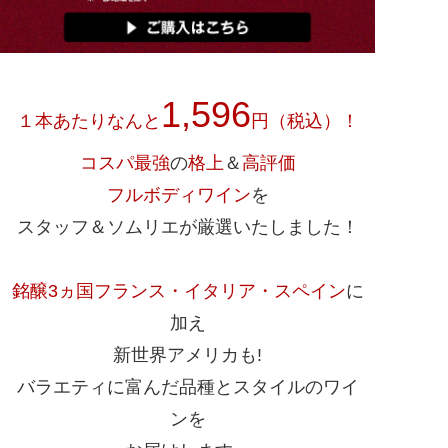
1,596
１本あたりなんと
円（税込）！
コスパ最強
の
格上
＆
高評価
フルボディワイン
を
スタッフ＆ソムリエが厳選いたしました！
銘醸3ヵ国フランス・イタリア・スペイン
に
加え
新世界アメリカも!
バラエティに富んだ品種とスタイルのワイ
ンを