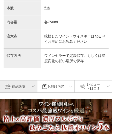
本数
5本
内容量
各750ml
注意点
抜栓したワイン・ウイスキーはなるべ
くお早めにお飲みください
保存方法
ワインセラーで定温保存、もしくは温
度変化の低い場所で保存
レビュー
商品説明
お届け内容
・口コミ