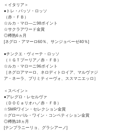
＜イタリア＞
●トレ・パッソ・ロッソ
（赤・ＦＢ）
☆ルカ・マロ―ニ98ポイント
☆サクラアワード金賞
◎樽熟6ヵ月
[ネグロ・アマーロ60％、サンジョベーゼ40％]
●チンクエ・ヴィーテ・ロッソ
（ＩＧＴプーリア／赤・ＦＢ）
☆ルカ・マローニ96ポイント
［ネグロアマーロ、ネロディトロイア、マルヴァジ
ア・ネーラ、プリミティーヴォ、ススマニエッロ］
＜スペイン＞
●アレグロ・レセルヴァ
（ＤＯＣａリオハ／赤・ＦＢ）
☆SMRワイン・セレクション金賞
☆グローバル・ワイン・コンペティション金賞
◎樽熟18ヵ月
[テンプラニーリョ、グラシアーノ]