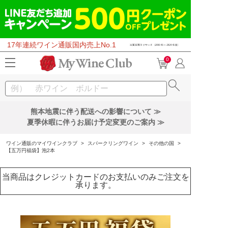
17年連続ワイン通販国内売上No.1
0
熊本地震に伴う配送への影響について ≫
夏季休暇に伴うお届け予定変更のご案内 ≫
ワイン通販のマイワインクラブ
>
スパークリングワイン
>
その他の国
>
【五万円福袋】泡2本
当商品はクレジットカードのお支払いのみご注文を
承ります。