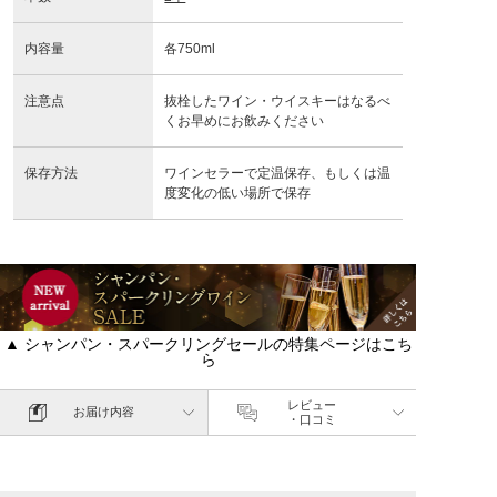
内容量
各750ml
注意点
抜栓したワイン・ウイスキーはなるべ
くお早めにお飲みください
保存方法
ワインセラーで定温保存、もしくは温
度変化の低い場所で保存
▲ シャンパン・スパークリングセールの特集ページはこち
ら
レビュー
お届け内容
・口コミ