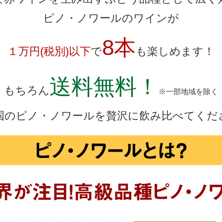
ピノ・ノワールのワインが
8本
１万円(税別)以下
で
も楽しめます！
送料無料！
もちろん
※一部地域を除く
国のピノ・ノワールを贅沢に飲み比べてくだ