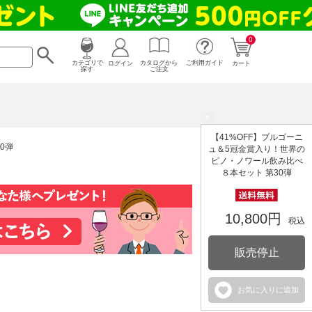
0
カタログから
ログイン
カテゴリで
ご利用ガイド
カート
ご注文
探す
×
【41%OFF】ブルゴーニ
0弾
ュ＆5冠金賞入り！世界の
ピノ・ノワール飲み比べ
８本セット 第30弾
10,800円
税込
販売停止
お気に入りに追加