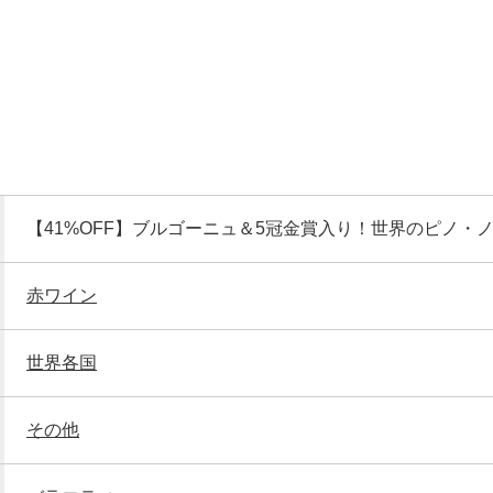
【41%OFF】ブルゴーニュ＆5冠金賞入り！世界のピノ・ノ
赤ワイン
世界各国
その他