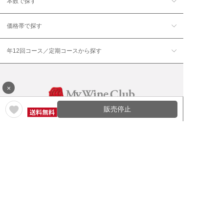
本数で探す
価格帯で探す
年12回コース／定期コースから探す
×
販売停止
ワイン通販のマイワインクラ
My Wine Clubとは
ブ
ワインQ＆A
ご利用規約
ご利用ガイド
よくある質問