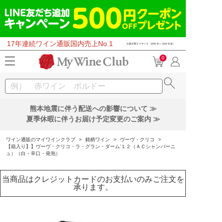
17年連続ワイン通販国内売上No.1
0
熊本地震に伴う配送への影響について ≫
夏季休暇に伴うお届け予定変更のご案内 ≫
ワイン通販のマイワインクラブ
>
銘柄ワイン
>
ヴーヴ・クリコ
>
【箱入り】】ヴーヴ・クリコ・ラ・グラン・ダーム’１２（ＡＣシャンパーニ
ュ）（白・辛口・発泡）
当商品はクレジットカードのお支払いのみご注文を
承ります。