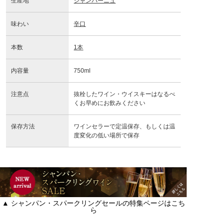
生産地
シャンパーニュ
味わい
辛口
本数
1本
内容量
750ml
注意点
抜栓したワイン・ウイスキーはなるべ
くお早めにお飲みください
保存方法
ワインセラーで定温保存、もしくは温
度変化の低い場所で保存
▲ シャンパン・スパークリングセールの特集ページはこち
ら