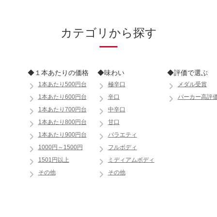
カテゴリから探す
◆１本あたりの価格
◆味わい
◆評価で選ぶ
1本あたり500円台
極辛口
メダル受賞
1本あたり600円台
辛口
パーカー高評
1本あたり700円台
中辛口
1本あたり800円台
甘口
1本あたり900円台
バラエティ
1000円～1500円
フルボディ
1501円以上
ミディアムボディ
その他
その他