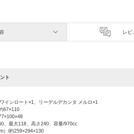
容
レビ
ント
、ワインロート×1、リーデルデカンタ メルロ×1
67×110
×100×48
、最大118、高さ240、容量/970cc
/約259×294×130