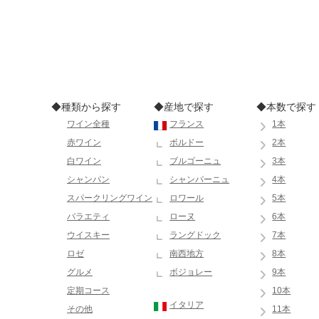
◆種類から探す
◆産地で探す
◆本数で探す
ワイン全種
フランス
1本
赤ワイン
ボルドー
2本
白ワイン
ブルゴーニュ
3本
シャンパン
シャンパーニュ
4本
スパークリングワイン
ロワール
5本
バラエティ
ローヌ
6本
ウイスキー
ラングドック
7本
ロゼ
南西地方
8本
グルメ
ボジョレー
9本
定期コース
10本
イタリア
その他
11本