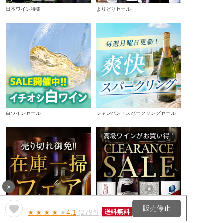
日本ワイン特集
よりどりセール
白ワインセール
シャンパン・スパークリングセール
×
販売停止
★
★
★
★
★
4.1
(279件)
在庫一掃セール
クリアランスセール