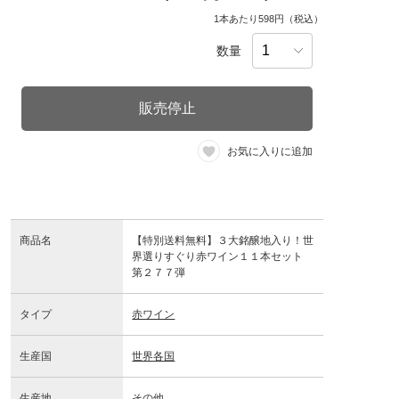
1本あたり598円（税込）
数量
販売停止
お気に入りに追加
商品名
【特別送料無料】３大銘醸地入り！世
界選りすぐり赤ワイン１１本セット
第２７７弾
タイプ
赤ワイン
生産国
世界各国
生産地
その他