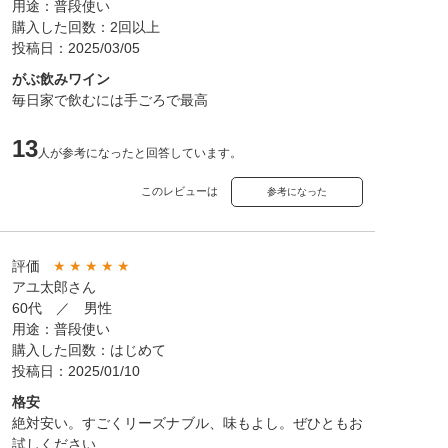
用途：普段使い
購入した回数：2回以上
投稿日：2025/03/05
がぶ飲みワイン
毎日家で飲むには手ごろで最高
13
人が参考になったと回答しています。
このレビューは
参考になった
評価
★
★
★
★
★
アユ太郎さん
60代 ／ 男性
用途：普段使い
購入した回数：はじめて
投稿日：2025/01/10
格安
絶対安い。すごくリーズナブル、味もよし。ぜひともお
試しください