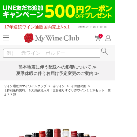
17年連続ワイン通販国内売上No.1
0
熊本地震に伴う配送への影響について ≫
夏季休暇に伴うお届け予定変更のご案内 ≫
ワイン通販のマイワインクラブ
>
赤ワイン
>
その他の国
>
【特別送料無料】３大銘醸地入り！世界選りすぐり赤ワイン１１本セット 第
２７７弾