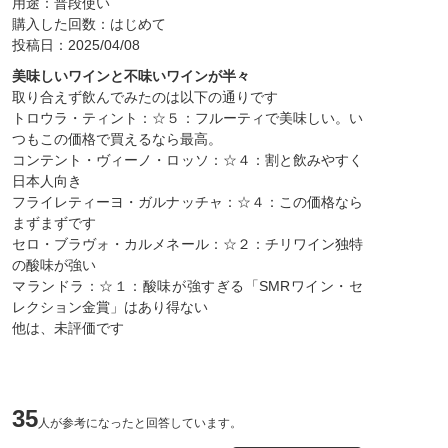
用途：普段使い
購入した回数：はじめて
投稿日：2025/04/08
美味しいワインと不味いワインが半々
取り合えず飲んでみたのは以下の通りです
トロウラ・ティント：☆５：フルーティで美味しい。い
つもこの価格で買えるなら最高。
コンテント・ヴィーノ・ロッソ：☆４：割と飲みやすく
日本人向き
フライレティーヨ・ガルナッチャ：☆４：この価格なら
まずまずです
セロ・ブラヴォ・カルメネール：☆２：チリワイン独特
の酸味が強い
マランドラ：☆１：酸味が強すぎる「SMRワイン・セ
レクション金賞」はあり得ない
他は、未評価です
35
人が参考になったと回答しています。