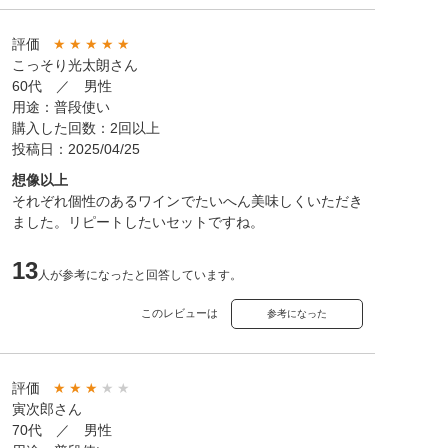
評価
★
★
★
★
★
こっそり光太朗さん
60代 ／ 男性
用途：普段使い
購入した回数：2回以上
投稿日：2025/04/25
想像以上
それぞれ個性のあるワインでたいへん美味しくいただき
ました。リピートしたいセットですね。
13
人が参考になったと回答しています。
このレビューは
参考になった
評価
★
★
★
★
★
寅次郎さん
70代 ／ 男性