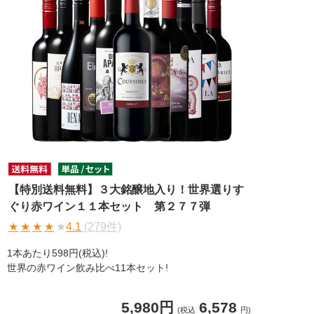
【特別送料無料】３大銘醸地入り！世界選りす
ぐり赤ワイン１１本セット 第２７７弾
★
★
★
★
★
4.1
(279件)
1本あたり598円(税込)!
世界の赤ワイン飲み比べ11本セット!
5,980円
6,578
(税込
円)