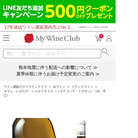
17年連続ワイン通販国内売上No.1
0
熊本地震に伴う配送への影響について ≫
夏季休暇に伴うお届け予定変更のご案内 ≫
ワイン通販のマイワインクラブ
>
白ワイン
>
フランスワイン
>
タラニ・レゼルヴ・シャルドネ’２２（ＩＧＰコンテ・トロサン）（白・辛
口）