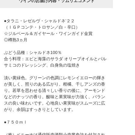
ワインのお届け内容・ソムリエコメント
●タラニ・レゼルヴ・シャルドネ’２２
（ＩＧＰコンテ・トロサン／白・辛口）
☆ジルベール＆ガイヤール・ワインガイド金賞
◎樽熟3ヵ月
ぶどう品種：シャルドネ100％
合う料理：エビと海藻のサラダ オリーブオイルとバル
サミコのドレッシング、白身魚の塩焼き
淡い黄緑色。グリーンの色調にレモンイエローの輝き
が美しく、照りのある広がり。柑橘、干しアンズの香
り。若草を思わせる清々しい香りの後に、アーモンド
などのナッツの香り。酸味と果実味が力強く、バラン
スの良い味わいです。心地良い果実味がスムーズに広
がり、余韻はすっきりとしています。
●７５０ｍｌ
（株）ベルーナは通信販売酒類小売業免許を付与され