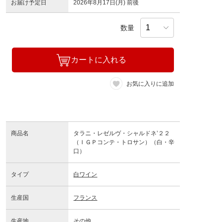
お届け予定日
2026年8月17日(月) 前後
数量
カートに入れる
お気に入りに追加
商品名
タラニ・レゼルヴ・シャルドネ’２２
（ＩＧＰコンテ・トロサン）（白・辛
口）
タイプ
白ワイン
生産国
フランス
生産地
その他