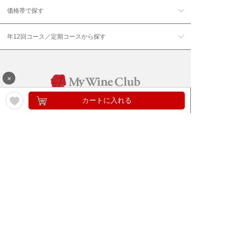
価格帯で探す
年12回コース／定期コースから探す
×
カートに入れる
ワイン通販のマイワインクラ
My Wine Clubとは
ブ
ワインQ＆A
ご利用規約
ご利用ガイド
よくある質問
特定商取引法について
ネットバンクでお支払い