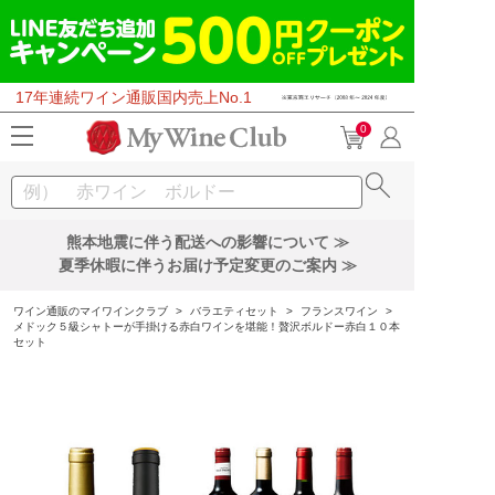
17年連続ワイン通販国内売上No.1
0
熊本地震に伴う配送への影響について ≫
夏季休暇に伴うお届け予定変更のご案内 ≫
ワイン通販のマイワインクラブ
>
バラエティセット
>
フランスワイン
>
メドック５級シャトーが手掛ける赤白ワインを堪能！贅沢ボルドー赤白１０本
セット