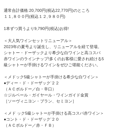
通常合計価格:20,700円(税込22,770円)のところ
１１,８００円(税込１２,９８０円)
1本ずつ買うより9,790円(税込)お得!
＜大人気ワインセットリニューアル＞
2023年の夏号より誕生し、リニューアルを経て登場。
シャトー・ドーザックより希少な白ワインと高コスパ
赤ワインのラインナップ!多くのお客様に愛され続ける5
級シャトーが手掛けるワインをぜひご堪能ください。
＜メドック5級シャトーが手掛ける希少な白ワイン＞
●ディー・ド・ドーザック’２２
（ＡＣボルドー／白・辛口）
☆ジルベール・ガイヤール・ワインガイド金賞
［ソーヴィニヨン・ブラン、セミヨン］
＜メド ック5級シャトーが手掛ける高コスパ赤ワイン＞
●コント・ド・ドーザック’２０
（ＡＣボルドー／赤・ＦＢ）