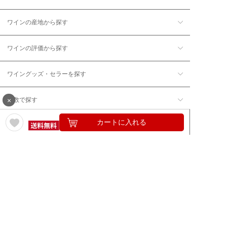
ワインの産地から探す
ワインの評価から探す
ワイングッズ・セラーを探す
×
本数で探す
カートに入れる
価格帯で探す
年12回コース／定期コースから探す