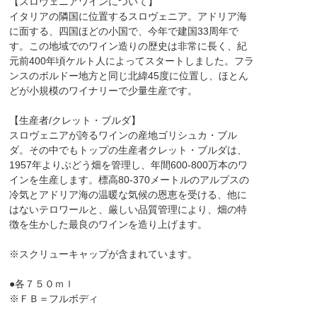
【スロヴェニアワインについて】
イタリアの隣国に位置するスロヴェニア。アドリア海
に面する、四国ほどの小国で、今年で建国33周年で
す。この地域でのワイン造りの歴史は非常に長く、紀
元前400年頃ケルト人によってスタートしました。フラ
ンスのボルドー地方と同じ北緯45度に位置し、ほとん
どが小規模のワイナリーで少量生産です。
【生産者/クレット・ブルダ】
スロヴェニアが誇るワインの産地ゴリシュカ・ブル
ダ。その中でもトップの生産者クレット・ブルダは、
1957年よりぶどう畑を管理し、年間600-800万本のワ
インを生産します。標高80-370メートルのアルプスの
冷気とアドリア海の温暖な気候の恩恵を受ける、他に
はないテロワールと、厳しい品質管理により、畑の特
徴を生かした最良のワインを造り上げます。
※スクリューキャップが含まれています。
●各７５０ｍｌ
※ＦＢ＝フルボディ