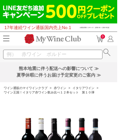
17年連続ワイン通販国内売上No.1
0
熊本地震に伴う配送への影響について ≫
夏季休暇に伴うお届け予定変更のご案内 ≫
ワイン通販のマイワインクラブ
>
赤ワイン
>
イタリアワイン
>
ワイン王国！イタリア赤ワイン飲み比べ１２本セット 第１０弾