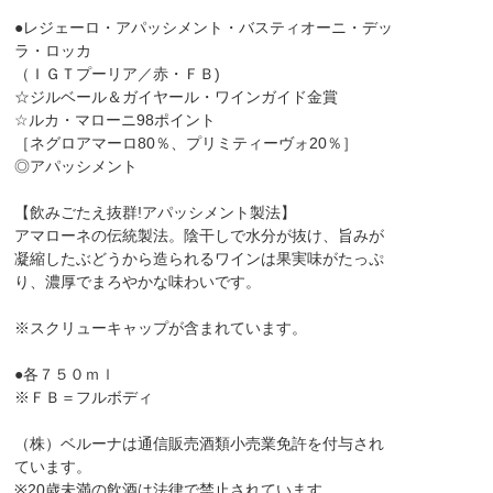
●レジェーロ・アパッシメント・バスティオーニ・デッ
ラ・ロッカ
（ＩＧＴプーリア／赤・ＦＢ)
☆ジルベール＆ガイヤール・ワインガイド金賞
☆ルカ・マローニ98ポイント
［ネグロアマーロ80％、プリミティーヴォ20％］
◎アパッシメント
【飲みごたえ抜群!アパッシメント製法】
アマローネの伝統製法。陰干しで水分が抜け、旨みが
凝縮したぶどうから造られるワインは果実味がたっぷ
り、濃厚でまろやかな味わいです。
※スクリューキャップが含まれています。
●各７５０ｍｌ
※ＦＢ＝フルボディ
（株）ベルーナは通信販売酒類小売業免許を付与され
ています。
※20歳未満の飲酒は法律で禁止されています。