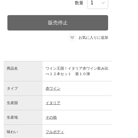
数量
販売停止
お気に入りに追加
商品名
ワイン王国！イタリア赤ワイン飲み比
べ１２本セット 第１０弾
タイプ
赤ワイン
生産国
イタリア
生産地
その他
味わい
フルボディ