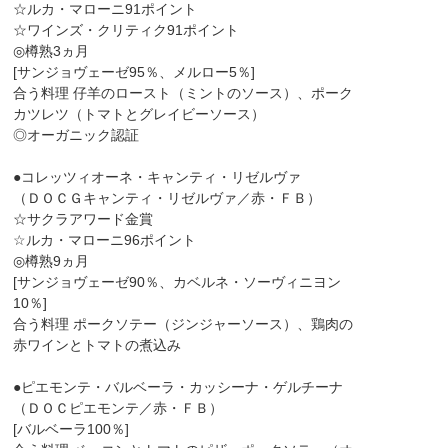
☆ルカ・マローニ91ポイント
☆ワインズ・クリティク91ポイント
◎樽熟3ヵ月
[サンジョヴェーゼ95％、メルロー5％]
合う料理 仔羊のロースト（ミントのソース）、ポーク
カツレツ（トマトとグレイビーソース）
◎オーガニック認証
●コレッツィオーネ・キャンティ・リゼルヴァ
（ＤＯＣＧキャンティ・リゼルヴァ／赤・ＦＢ）
☆サクラアワード金賞
☆ルカ・マローニ96ポイント
◎樽熟9ヵ月
[サンジョヴェーゼ90％、カベルネ・ソーヴィニヨン
10％]
合う料理 ポークソテー（ジンジャーソース）、鶏肉の
赤ワインとトマトの煮込み
●ピエモンテ・バルベーラ・カッシーナ・ゲルチーナ
（ＤＯＣピエモンテ／赤・ＦＢ）
[バルベーラ100％]