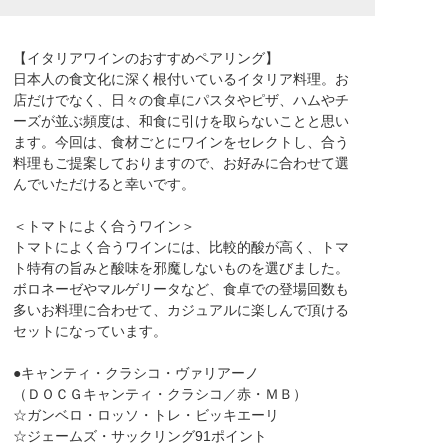
【イタリアワインのおすすめペアリング】
日本人の食文化に深く根付いているイタリア料理。お
店だけでなく、日々の食卓にパスタやピザ、ハムやチ
ーズが並ぶ頻度は、和食に引けを取らないことと思い
ます。今回は、食材ごとにワインをセレクトし、合う
料理もご提案しておりますので、お好みに合わせて選
んでいただけると幸いです。
＜トマトによく合うワイン＞
トマトによく合うワインには、比較的酸が高く、トマ
ト特有の旨みと酸味を邪魔しないものを選びました。
ボロネーゼやマルゲリータなど、食卓での登場回数も
多いお料理に合わせて、カジュアルに楽しんで頂ける
セットになっています。
●キャンティ・クラシコ・ヴァリアーノ
（ＤＯＣＧキャンティ・クラシコ／赤・ＭＢ）
☆ガンベロ・ロッソ・トレ・ビッキエーリ
☆ジェームズ・サックリング91ポイント