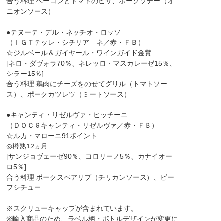
合う料理 ベーコンとトマトのピザ、ポークソテー（オ
ニオンソース）
●テヌーテ・デル・ネッチオ・ロッソ
（ＩＧＴテッレ・シチリア―ネ／赤・ＦＢ）
☆ジルベール＆ガイヤール・ワインガイド金賞
[ネロ・ダヴォラ70％、ネレッロ・マスカレーゼ15％、
シラー15％]
合う料理 鶏肉にチーズをのせてグリル（トマトソー
ス）、ポークカツレツ（ミートソース）
●キャンティ・リゼルヴァ・ピッチーニ
（ＤＯＣＧキャンティ・リゼルヴァ／赤・ＦＢ）
☆ルカ・マローニ91ポイント
◎樽熟12ヵ月
[サンジョヴェーゼ90％、コロリーノ5％、カナイオー
ロ5％]
合う料理 ポークスペアリブ（チリカンソース）、ビー
フシチュー
※スクリューキャップが含まれています。
※輸入商品のため、ラベル柄・ボトルデザインが変更に