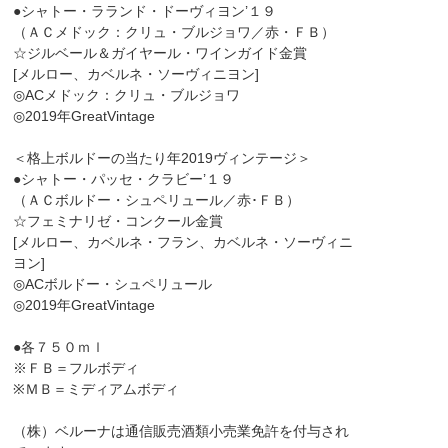
●シャトー・ラランド・ドーヴィヨン’１９
（ＡＣメドック：クリュ・ブルジョワ／赤・ＦＢ）
☆ジルベール＆ガイヤール・ワインガイド金賞
[メルロー、カベルネ・ソーヴィニヨン]
◎ACメドック：クリュ・ブルジョワ
◎2019年GreatVintage
＜格上ボルドーの当たり年2019ヴィンテージ＞
●シャトー・パッセ・クラビー’１９
（ＡＣボルドー・シュペリュール／赤･ＦＢ）
☆フェミナリゼ・コンクール金賞
[メルロー、カベルネ・フラン、カベルネ・ソーヴィニ
ヨン]
◎ACボルドー・シュペリュール
◎2019年GreatVintage
●各７５０ｍｌ
※ＦＢ＝フルボディ
※ＭＢ＝ミディアムボディ
（株）ベルーナは通信販売酒類小売業免許を付与され