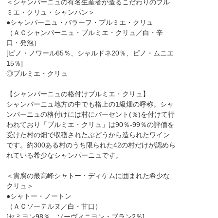
＜シャンパーニュの有名生産者が造るこだわりのプル
ミエ・クリュ・シャンパン＞
●シャンパーニュ・バラーフ・プルミエ・クリュ
（ＡＣシャンパーニュ・プルミエ・クリュ／白・辛
口・発泡）
[ピノ・ノワール65％、シャルドネ20％、ピノ・ムニエ
15％]
◎プルミエ・クリュ
【シャンパーニュの格付けプルミエ・クリュ】
シャンパーニュ地方の中でも格上の1級畑の呼称。シャ
ンパーニュの格付けには村にパーセント(％)を付けて行
われており「プルミエ・クリュ」は90％-99％の評価を
受けた村の畑で収穫されたぶどうから造られたワイン
です。約300ある村のうち限られた42の村だけが認めら
れている希少なシャンパーニュです。
＜貴腐の最高峰シャトー・ディケムに囲まれた希少な
クリュ＞
●シャトー・ノートン
（ＡＣソーテルヌ／白・甘口）
[セミヨン98％、ソーヴィニヨン・ブラン2％]