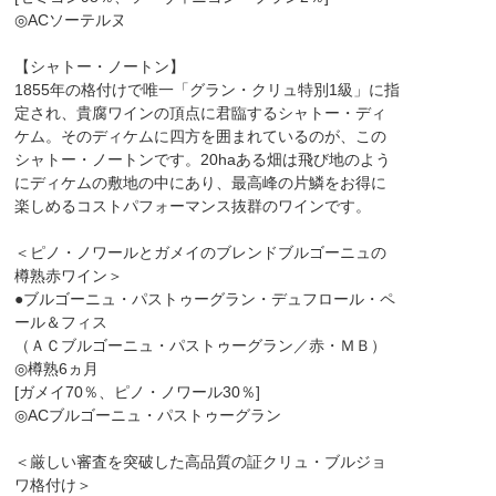
◎ACソーテルヌ
【シャトー・ノートン】
1855年の格付けで唯一「グラン・クリュ特別1級」に指
定され、貴腐ワインの頂点に君臨するシャトー・ディ
ケム。そのディケムに四方を囲まれているのが、この
シャトー・ノートンです。20haある畑は飛び地のよう
にディケムの敷地の中にあり、最高峰の片鱗をお得に
楽しめるコストパフォーマンス抜群のワインです。
＜ピノ・ノワールとガメイのブレンドブルゴーニュの
樽熟赤ワイン＞
●ブルゴーニュ・パストゥーグラン・デュフロール・ペ
ール＆フィス
（ＡＣブルゴーニュ・パストゥーグラン／赤・ＭＢ）
◎樽熟6ヵ月
[ガメイ70％、ピノ・ノワール30％]
◎ACブルゴーニュ・パストゥーグラン
＜厳しい審査を突破した高品質の証クリュ・ブルジョ
ワ格付け＞