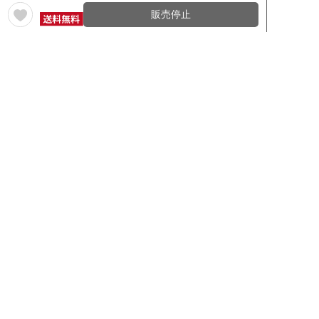
販売停止
年12回コース／定期コースから探す
ワイン通販のマイワインクラ
My Wine Clubとは
ブ
ワインQ＆A
ご利用規約
ご利用ガイド
よくある質問
特定商取引法について
ネットバンクでお支払い