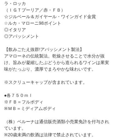
ラ・ロッカ
（ＩＧＴプーリア／赤・ＦＢ）
☆ジルベール＆ガイヤール・ワインガイド金賞
☆ルカ・マローニ98ポイント
◎イタリア
◎アパッシメント
【飲みごたえ抜群!アパッシメント製法】
アマローネの伝統製法。乾燥させることで水分が抜
け、旨みが凝縮したぶどうから造られるワインは果実
味がたっぷり、濃厚でまろやかな味わいです。
※スクリューキャップが含まれています。
●各７５０ｍｌ
※ＦＢ＝フルボディ
※ＭＢ＝ミディアムボディ
（株）ベルーナは通信販売酒類小売業免許を付与され
ています。
※20歳未満の飲酒は法律で禁止されています。