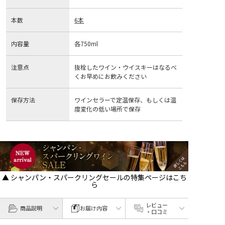
本数
6本
内容量
各750ml
注意点
抜栓したワイン・ウイスキーはなるべ
くお早めにお飲みください
保存方法
ワインセラーで定温保存、もしくは温
度変化の低い場所で保存
▲ シャンパン・スパークリングセールの特集ページはこち
ら
レビュー
商品説明
お届け内容
・口コミ