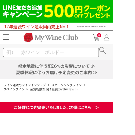
17年連続ワイン通販国内売上No.1
0
熊本地震に伴う配送への影響について ≫
夏季休暇に伴うお届け予定変更のご案内 ≫
ワイン通販のマイワインクラブ
>
スパークリングワイン
>
スペインワイン
>
金賞総数21個！金賞カバ6本セット