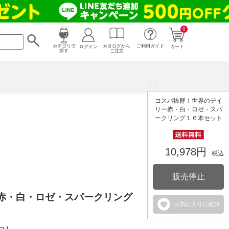
0
カタログから
ログイン
カテゴリで
ご利用ガイド
カート
ご注文
探す
×
コスパ抜群！世界のデイ
リー赤・白・ロゼ・スパ
ークリング１６本セット
10,978円
税込
販売停止
赤・白・ロゼ・スパークリング
お気に入りに追加