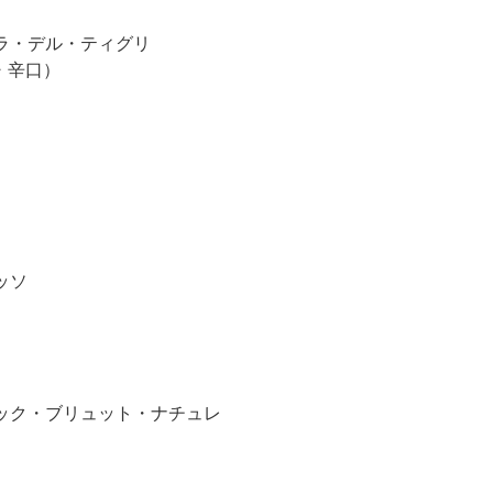
ラ・デル・ティグリ
・辛口）
ッソ
ック・ブリュット・ナチュレ