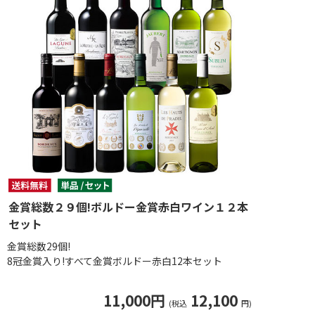
金賞総数２９個!ボルドー金賞赤白ワイン１２本
セット
金賞総数29個!
8冠金賞入り!すべて金賞ボルドー赤白12本セット
11,000円
12,100
(税込
円)