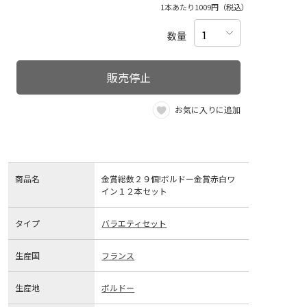
1本あたり1009円（税込）
数量
販売停止
お気に入りに追加
商品名
金賞総数２９個!ボルドー金賞赤白ワ
イン１２本セット
タイプ
バラエティセット
生産国
フランス
生産地
ボルドー