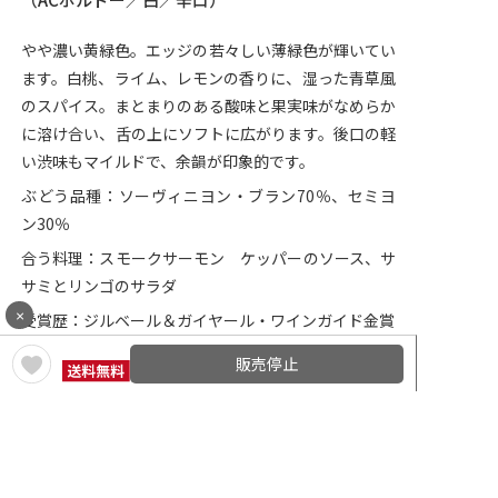
やや濃い黄緑色。エッジの若々しい薄緑色が輝いてい
ます。白桃、ライム、レモンの香りに、湿った青草風
のスパイス。まとまりのある酸味と果実味がなめらか
に溶け合い、舌の上にソフトに広がります。後口の軽
い渋味もマイルドで、余韻が印象的です。
ぶどう品種：ソーヴィニヨン・ブラン70％、セミヨ
ン30％
合う料理：スモークサーモン ケッパーのソース、サ
サミとリンゴのサラダ
×
受賞歴：ジルベール＆ガイヤール・ワインガイド金賞
販売停止
通常価格 2,068円(税込)
1本売りはこちら