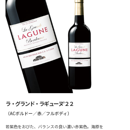
ラ・グランド・ラギューヌ’２２
（ACボルドー／赤／フルボディ）
若紫色をおびた、バランスの良い濃い赤紫色。海原を