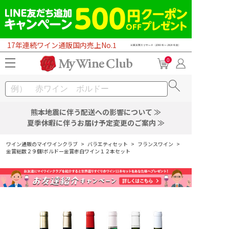
17年連続ワイン通販国内売上No.1
0
熊本地震に伴う配送への影響について ≫
夏季休暇に伴うお届け予定変更のご案内 ≫
ワイン通販のマイワインクラブ
>
バラエティセット
>
フランスワイン
>
金賞総数２９個!ボルドー金賞赤白ワイン１２本セット