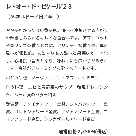
レ・オー・ド・ピケール’２３
（ACボルドー／白／辛口）
やや緑がかった淡い黄緑色。海原を連想させる広がり
や輝きもみられるキレイな色合いです。アプリコット
や青リンゴの香りと共に、フリンティな香りや若草の
風味が個性的。まとまりある酸味と果実味が一体化
し、心地良い旨みとなり、味わいにも広がりがみられ
ます。余韻がチャーミングな愛すべき一本です。
ぶどう品種：ソーヴィニョン・ブラン、セミヨン
合う料理：エビと青野菜のサラダ 和風ドレッシン
グ、ムール貝のバター和え
受賞歴：チャイナアワード金賞、ジャパンアワード金
賞、ロンドンアワード金賞、アジアアワード金賞、コ
リアアワード金賞、シンガポールアワード金賞
通常価格 2,398円(税込)