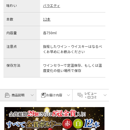
味わい
バラエティ
本数
12本
内容量
各750ml
注意点
抜栓したワイン・ウイスキーはなるべ
くお早めにお飲みください
保存方法
ワインセラーで定温保存、もしくは温
度変化の低い場所で保存
レビュー
商品説明
お届け内容
・口コミ