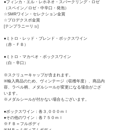
●フィンカ・エル・レホネオ・スパークリング・ロゼ
（スペイン／ロゼ・中辛口・発泡）
☆SMRワイン・セレクション金賞
☆プロデクスポ金賞
[テンプラニーリョ]
●ミトロ・レッド・ブレンド・ボックスワイン
（赤・ＦＢ）
●ミトロ・マカベオ・ボックスワイン
（白・辛口）
※スクリューキャップが含まれます。
※輸入商品のため、ヴィンテージ（収穫年度）、商品内
容、ラベル柄、メダルシールが変更になる場合がござ
います。
※メダルシールが付かない場合もございます。
●ボックスワイン：各３,０００ｍｌ
●その他のワイン：各７５０ｍｌ
※ＦＢ＝フルボディ
※ＭＢ＝ミディアムボディ