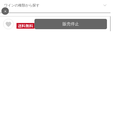
ワインの種類から探す
×
ワインの産地から探す
販売停止
ワインの評価から探す
ワイングッズ・セラーを探す
本数で探す
価格帯で探す
年12回コース／定期コースから探す