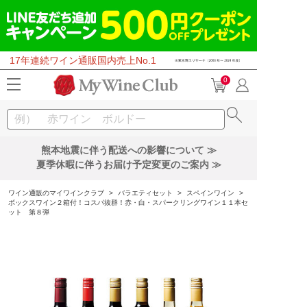
17年連続ワイン通販国内売上No.1
0
熊本地震に伴う配送への影響について ≫
夏季休暇に伴うお届け予定変更のご案内 ≫
ワイン通販のマイワインクラブ
>
バラエティセット
>
スペインワイン
>
ボックスワイン２箱付！コスパ抜群！赤・白・スパークリングワイン１１本セ
ット 第８弾