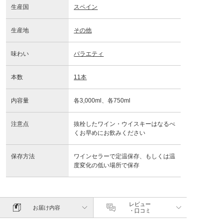
生産国
スペイン
生産地
その他
味わい
バラエティ
本数
11本
内容量
各3,000ml、各750ml
注意点
抜栓したワイン・ウイスキーはなるべ
くお早めにお飲みください
保存方法
ワインセラーで定温保存、もしくは温
度変化の低い場所で保存
レビュー
お届け内容
・口コミ