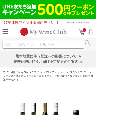
17年連続ワイン通販国内売上No.1
0
熊本地震に伴う配送への影響について ≫
夏季休暇に伴うお届け予定変更のご案内 ≫
ワイン通販のマイワインクラブ
>
バラエティセット
>
フランスワイン
>
フランス各地を巡る！ブルゴーニュ＆ボルドー格上産地入りフランス赤白泡周
遊10本セット