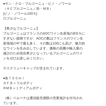
●サン・クロ・ブルゴーニュ・ピノ・ノワール
（ＡＣブルゴーニュ／赤・ＭＢ）
[ピノ・ノワール100％]
◎ブルゴーニュ
【希少なブルゴーニュ】
ブルゴーニュはフランスのAOCワイン生産地の約5％に
すぎない面積ですが、AOCの数はフランスのワイン生
産地域の中で最も多く、その数は100にも及び、魅力的
なワインを生み出しています。価格の高騰や輸入量の
減少のため現在希少となっているブルゴーニュのワイ
ンをぜひお楽しみください。
※スクリューキャップが含まれています。
●各７５０ｍｌ
※ＦＢ＝フルボディ
※ＭＢ＝ミディアムボディ
（株）ベルーナは通信販売酒類小売業免許を付与され
ています。