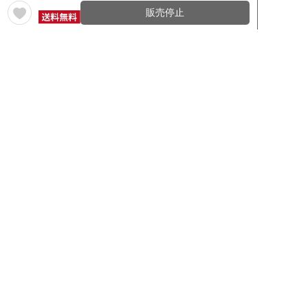
販売停止
ワインの評価から探す
ワイングッズ・セラーを探す
本数で探す
価格帯で探す
年12回コース／定期コースから探す