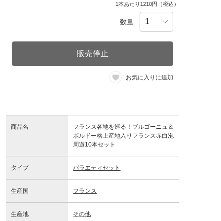
1本あたり1210円（税込）
数量
販売停止
お気に入りに追加
商品名
フランス各地を巡る！ブルゴーニュ＆
ボルドー格上産地入りフランス赤白泡
周遊10本セット
タイプ
バラエティセット
生産国
フランス
生産地
その他