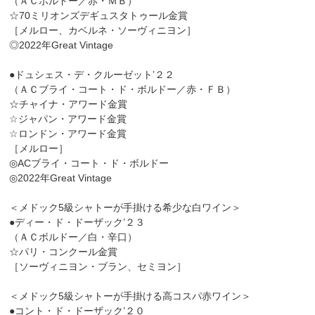
（ＡＣボルドー／赤・ＭＢ）
☆70ミリオンズデギュスタトゥール金賞
［メルロー、カベルネ・ソーヴィニヨン］
◎2022年Great Vintage
●ドュシェス・デ・クルーゼット’２２
（ＡＣブライ・コート・ド・ボルドー／赤・ＦＢ）
☆チャイナ・アワード金賞
☆ジャパン・アワード金賞
☆ロンドン・アワード金賞
［メルロー］
◎ACブライ・コート・ド・ボルドー
◎2022年Great Vintage
＜メドック5級シャトーが手掛ける希少な白ワイン＞
●ディー・ド・ドーザック’２３
（ＡＣボルドー／白・辛口）
☆パリ・コンクール金賞
［ソーヴィニヨン・ブラン、セミヨン］
＜メドック5級シャトーが手掛ける高コスパ赤ワイン＞
●コント・ド・ドーザック’２０