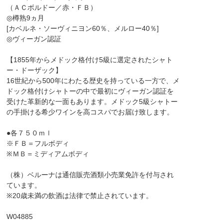
（ＡＣボルドー／赤・ＦＢ）
◎樽熟9ヵ月
[カベルネ・ソーヴィニヨン60％、メルロー40％]
◎ヴィーガン認証
【1855年からメドック格付け5級に選定されたシャト
ー・ドーザック】
16世紀から500年にわたる歴史を持っている一方で、メ
ドック格付けシャトーの中で最初にヴィーガン認証を
受けた革新的な一面もあります。メドック5級シャトー
の手掛ける希少ワインを高コスパでお届け致します。
●各７５０ｍｌ
※ＦＢ＝フルボディ
※ＭＢ＝ミディアムボディ
（株）ベルーナは通信販売酒類小売業免許を付与され
ています。
※20歳未満の飲酒は法律で禁止されています。
W04885