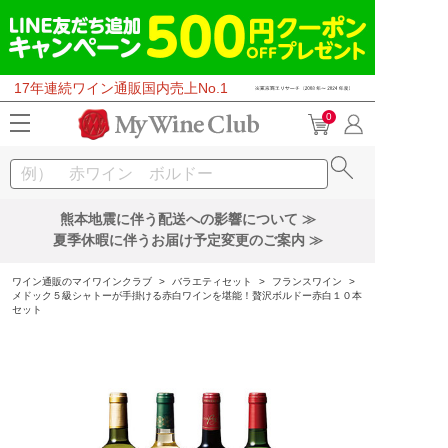
17年連続ワイン通販国内売上No.1
0
熊本地震に伴う配送への影響について ≫
夏季休暇に伴うお届け予定変更のご案内 ≫
ワイン通販のマイワインクラブ
>
バラエティセット
>
フランスワイン
>
メドック５級シャトーが手掛ける赤白ワインを堪能！贅沢ボルドー赤白１０本
セット