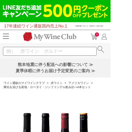
17年連続ワイン通販国内売上No.1
0
熊本地震に伴う配送への影響について ≫
夏季休暇に伴うお届け予定変更のご案内 ≫
ワイン通販のマイワインクラブ
>
赤ワイン
>
アメリカワイン
>
脚光を浴びる産地・ローダイ・ジンファンデル飲み比べ4本セット