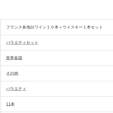
フランス各地白ワイン１０本＋ウイスキー１本セット
バラエティセット
世界各国
その他
バラエティ
11本