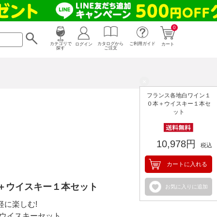
0
カタログから
ログイン
カテゴリで
ご利用ガイド
カート
ご注文
探す
×
フランス各地白ワイン１
０本＋ウイスキー１本セ
ット
10,978円
税込
カートに入れる
＋ウイスキー１本セット
お気に入りに追加
軽に楽しむ!
＋ウイスキーセット