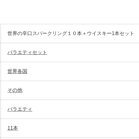
世界の辛口スパークリング１０本＋ウイスキー1本セット
バラエティセット
世界各国
その他
バラエティ
11本