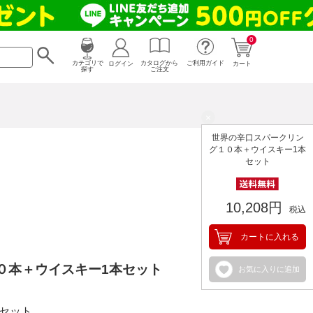
0
カタログから
ログイン
カテゴリで
ご利用ガイド
カート
ご注文
探す
×
世界の辛口スパークリン
グ１０本＋ウイスキー1本
セット
10,208円
税込
カートに入れる
０本＋ウイスキー1本セット
お気に入りに追加
ーセット