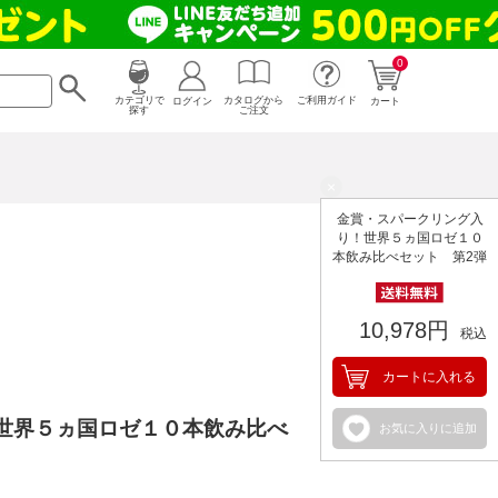
0
カタログから
ログイン
カテゴリで
ご利用ガイド
カート
ご注文
探す
×
金賞・スパークリング入
り！世界５ヵ国ロゼ１０
本飲み比べセット 第2弾
10,978円
税込
カートに入れる
世界５ヵ国ロゼ１０本飲み比べ
お気に入りに追加