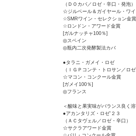
（ＤＯカバ／ロゼ・辛口・発泡）
☆ジルベール＆ガイヤール・ワイ
☆SMRワイン・セレクション金
☆ロンドン・アワード金賞
[ガルナッチャ100％]
◎スペイン
◎瓶内二次発酵製法カバ
●タラニ・ガメイ・ロゼ
（ＩＧＰコンテ・トロサン／ロゼ
☆マコン・コンクール金賞
[ガメイ100％]
◎フランス
＜酸味と果実味がバランス良く溶
●アカンタリズ・ロゼ’２３
（ＡＣタヴェル／ロゼ・辛口）
☆サクラアワード金賞
☆パリ・コンクール金賞