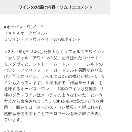
ワインのお届け内容・ソムリエコメント
●オーパス・ワン'１９
（ＡＶＡオークヴィル）
☆ワイン・アドヴォケイト97-99ポイント
＜2大巨星が生み出した偉大なカリフォルニアワイン＞
「カリフォルニアワインの父」と呼ばれたロバート・
モンダヴィと、シャトー・ムートン・ロートシルトの
バロン・フィリップ・ド・ロートシルト男爵が造り上
げた至上のワイン。ラベルには2人の横顔が描かれ、サ
インも入っています。音楽用語で「作品番号１番」を
意味するオーパス・ワン。「1本のワインは交響曲、1
杯のグラスワインはメロディのようなものだ」という
考えから命名されました。68haの自社畑のぶどうを使
用し、醸造では「オーパス・ワン酵母」と呼ばれる自
然酵母を使用することでテロワールを最大限に表現し
ています。