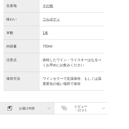
生産地
その他
味わい
フルボディ
本数
1本
内容量
750ml
注意点
抜栓したワイン・ウイスキーはなるべ
くお早めにお飲みください
保存方法
ワインセラーで定温保存、もしくは温
度変化の低い場所で保存
レビュー
お届け内容
・口コミ