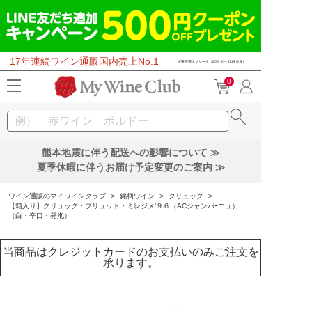
17年連続ワイン通販国内売上No.1
0
熊本地震に伴う配送への影響について ≫
夏季休暇に伴うお届け予定変更のご案内 ≫
ワイン通販のマイワインクラブ
>
銘柄ワイン
>
クリュッグ
>
【箱入り】クリュッグ・ブリュット・ミレジメ’９６（ACシャンパｰニュ）
（白・辛口・発泡）
当商品はクレジットカードのお支払いのみご注文を
承ります。