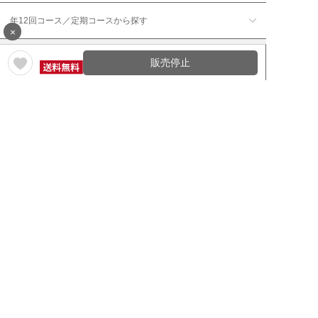
年12回コース／定期コースから探す
×
販売停止
ワイン通販のマイワインクラ
My Wine Clubとは
ブ
ワインQ＆A
ご利用規約
ご利用ガイド
よくある質問
特定商取引法について
ネットバンクでお支払い
商品に関する大切なお知らせ
セキュリティについて