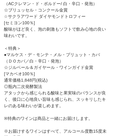
（ACクレマン・ド・ボルドー/ 白・辛口・発泡）
☆ブリュッセル・コンクール金賞
☆サクラアワード ダイヤモンドトロフィー
[セミヨン100％]
酸味がほど良く、泡の刺激もソフトで飲み心地の良い
味わいです。
＜特典＞
●マルケス・デ・モンテ・メル・ブリュット・カバ
（ＤＯカバ／白・辛口・発泡）
☆ジルベール＆ガイヤール・ワインガイド金賞
[マカベオ100％]
通常価格1,848円(税込)
◎瓶内二次発酵製法
アタックから感じられる酸味と果実味のバランスが良
く、後口に心地良い旨味も感じられ、スッキリしたキ
レのある味わいが楽しめます。
※特典のワインは商品と一緒にお届けします。
※お届けするワインはすべて、アルコール度数15度未