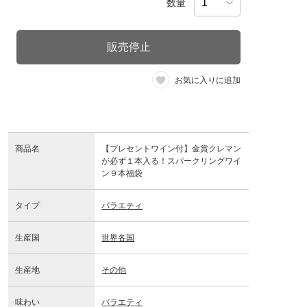
数量
販売停止
お気に入りに追加
商品名
【プレセントワイン付】金賞クレマン
が必ず１本入る！スパークリングワイ
ン９本福袋
タイプ
バラエティ
生産国
世界各国
生産地
その他
味わい
バラエティ