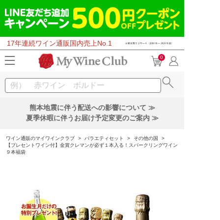
17年連続ワイン通販国内売上No.1
0
熊本地震に伴う配送への影響について ≫
夏季休暇に伴うお届け予定変更のご案内 ≫
ワイン通販のマイワインクラブ
>
バラエティセット
>
その他の国
>
【プレセントワイン付】金賞クレマンが必ず１本入る！スパークリングワイン
９本福袋