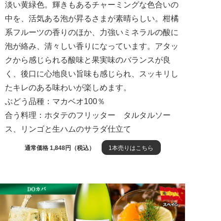
淡い黄緑色。輝きもあるチャーミングな色合いの
中を、活気ある泡が昇るさまが素晴らしい。柑橘
系フルーツの香りのほか、力強いミネラルの酸に
泡が絡み、清々しい香りになっています。アタッ
クから感じられる酸味と果実味のバランスが良
く、後口に心地良い旨味も感じられ、スッキリし
たキレのある味わいが楽しめます。
ぶどう品種：マカベオ100％
合う料理：ホタテのフリッター タルタルソー
ス、リンゴと生ハムのサラダ仕立て
通常価格 1,848円（税込）
1本売りはこちら