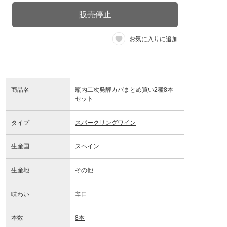
販売停止
お気に入りに追加
商品名
瓶内二次発酵カバまとめ買い2種8本
セット
タイプ
スパークリングワイン
生産国
スペイン
生産地
その他
味わい
辛口
本数
8本