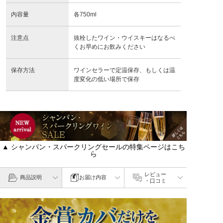
内容量
各750ml
注意点
抜栓したワイン・ウイスキーはなるべ
くお早めにお飲みください
保存方法
ワインセラーで定温保存、もしくは温
度変化の低い場所で保存
▲ シャンパン・スパークリングセールの特集ページはこち
ら
レビュー
商品説明
お届け内容
・口コミ