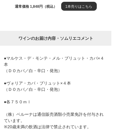
通常価格 1,848円（税込）
1本売りはこちら
ワインのお届け内容・ソムリエコメント
●マルケス・デ・モンテ・メル・ブリュット・カバ×４
本
（ＤＯカバ／白・辛口・発泡）
●ヴォリア・カバ・ブリュット×４本
（ＤＯカバ／白・辛口・発泡）
●各７５０ｍｌ
（株）ベルーナは通信販売酒類小売業免許を付与され
ています。
※20歳未満の飲酒は法律で禁止されています。