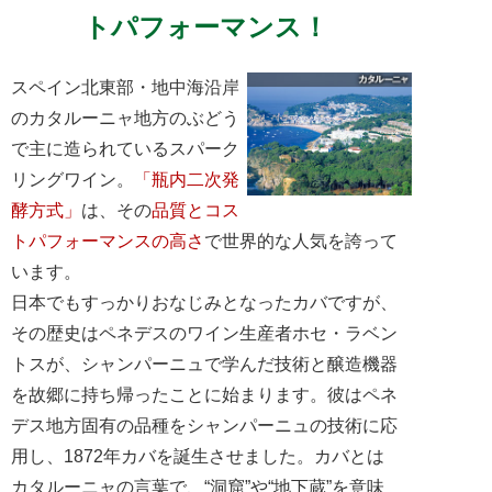
トパフォーマンス！
スペイン北東部・地中海沿岸
のカタルーニャ地方のぶどう
で主に造られているスパーク
リングワイン。
「瓶内二次発
酵方式」
は、その
品質とコス
トパフォーマンスの高さ
で世界的な人気を誇って
います。
日本でもすっかりおなじみとなったカバですが、
その歴史はペネデスのワイン生産者ホセ・ラベン
トスが、シャンパーニュで学んだ技術と醸造機器
を故郷に持ち帰ったことに始まります。彼はペネ
デス地方固有の品種をシャンパーニュの技術に応
用し、1872年カバを誕生させました。カバとは
カタルーニャの言葉で、“洞窟”や“地下蔵”を意味