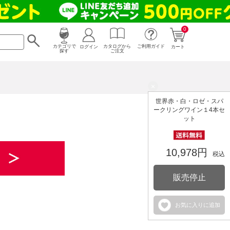
0
カタログから
ログイン
カテゴリで
ご利用ガイド
カート
ご注文
探す
×
世界赤・白・ロゼ・スパ
ークリングワイン１4本セ
ット
10,978円
税込
販売停止
お気に入りに追加