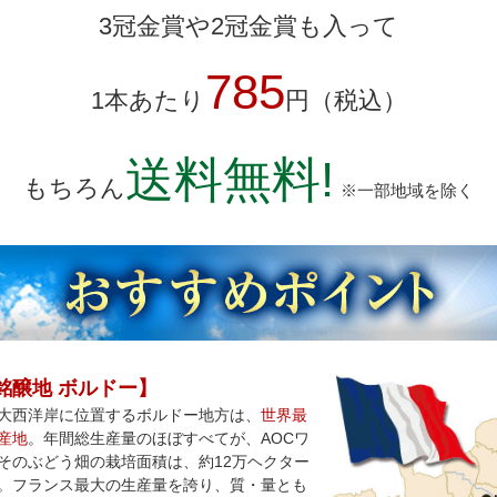
3冠金賞や2冠金賞も入って
785
1本あたり
円（税込）
送料無料!
もちろん
※一部地域を除く
銘醸地 ボルドー】
大西洋岸に位置するボルドー地方は、
世界最
産地
。年間総生産量のほぼすべてが、AOCワ
そのぶどう畑の栽培面積は、約12万ヘクター
。フランス最大の生産量を誇り、質・量とも