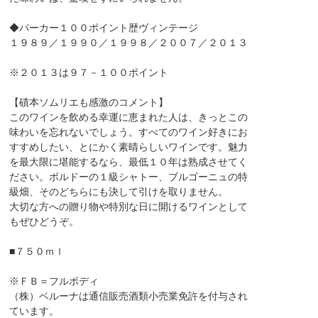
◆パーカー１００ポイント歴ヴィンテージ
１９８９／１９９０／１９９８／２００７／２０１３
※２０１３は９７－１００ポイント
【磧本ソムリエも感激のコメント】
このワインを飲める幸運に恵まれた人は、きっとこの
味わいを忘れないでしょう。すべてのワイン好きにお
すすめしたい、とにかく素晴らしいワインです。魅力
を最大限に堪能するなら、最低１０年は熟成させてく
ださい。ボルドーの１級シャトー、ブルゴーニュの特
級畑、そのどちらにも決して引けを取りません。
大切な方への贈り物や特別な日に開けるワインとして
もぜひどうぞ。
■７５０ｍｌ
※ＦＢ＝フルボディ
（株）ベルーナは通信販売酒類小売業免許を付与され
ています。