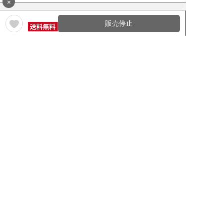
×
販売停止
ワイン通販のマイワインクラ
My Wine Clubとは
ブ
ワインQ＆A
ご利用規約
ご利用ガイド
よくある質問
特定商取引法について
ネットバンクでお支払い
商品に関する大切なお知らせ
セキュリティについて
Cookieについて
個人情報保護方針