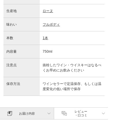
生産地
ローヌ
味わい
フルボディ
本数
1本
内容量
750ml
注意点
抜栓したワイン・ウイスキーはなるべ
くお早めにお飲みください
保存方法
ワインセラーで定温保存、もしくは温
度変化の低い場所で保存
レビュー
お届け内容
・口コミ