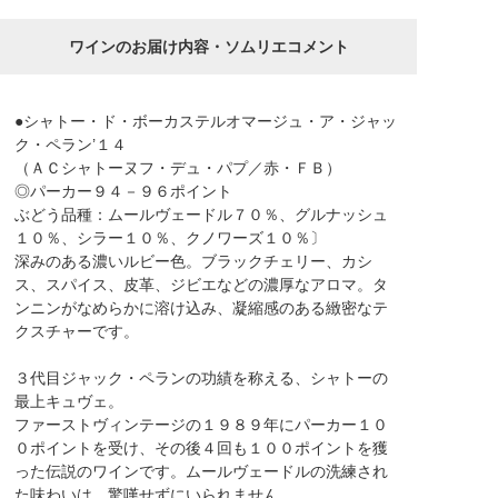
ワインのお届け内容・ソムリエコメント
●シャトー・ド・ボーカステルオマージュ・ア・ジャッ
ク・ペラン’１４
（ＡＣシャトーヌフ・デュ・パプ／赤・ＦＢ）
◎パーカー９４－９６ポイント
ぶどう品種：ムールヴェードル７０％、グルナッシュ
１０％、シラー１０％、クノワーズ１０％〕
深みのある濃いルビー色。ブラックチェリー、カシ
ス、スパイス、皮革、ジビエなどの濃厚なアロマ。タ
ンニンがなめらかに溶け込み、凝縮感のある緻密なテ
クスチャーです。
３代目ジャック・ペランの功績を称える、シャトーの
最上キュヴェ。
ファーストヴィンテージの１９８９年にパーカー１０
０ポイントを受け、その後４回も１００ポイントを獲
った伝説のワインです。ムールヴェードルの洗練され
た味わいは、驚嘆せずにいられません。