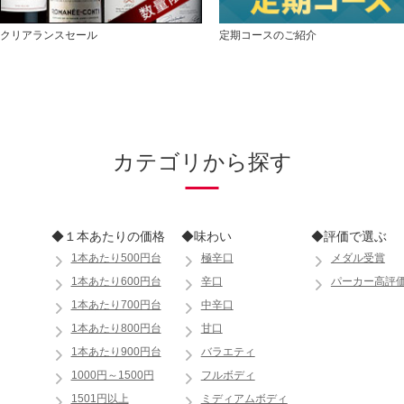
クリアランスセール
定期コースのご紹介
カテゴリから探す
◆１本あたりの価格
◆味わい
◆評価で選ぶ
1本あたり500円台
極辛口
メダル受賞
1本あたり600円台
辛口
パーカー高評
1本あたり700円台
中辛口
1本あたり800円台
甘口
1本あたり900円台
バラエティ
1000円～1500円
フルボディ
1501円以上
ミディアムボディ