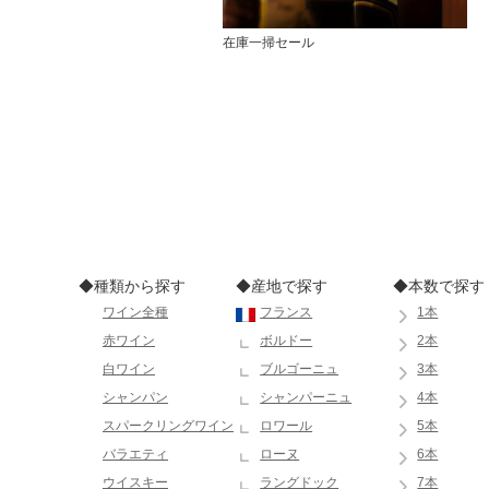
在庫一掃セール
◆種類から探す
◆産地で探す
◆本数で探す
ワイン全種
フランス
1本
赤ワイン
ボルドー
2本
白ワイン
ブルゴーニュ
3本
シャンパン
シャンパーニュ
4本
スパークリングワイン
ロワール
5本
バラエティ
ローヌ
6本
ウイスキー
ラングドック
7本