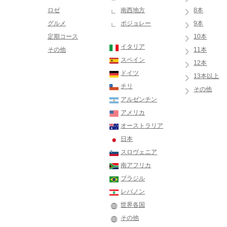
ロゼ
南西地方
8本
グルメ
ボジョレー
9本
定期コース
10本
イタリア
その他
11本
スペイン
12本
ドイツ
13本以上
チリ
その他
アルゼンチン
アメリカ
オーストラリア
日本
スロヴェニア
南アフリカ
ブラジル
レバノン
世界各国
その他