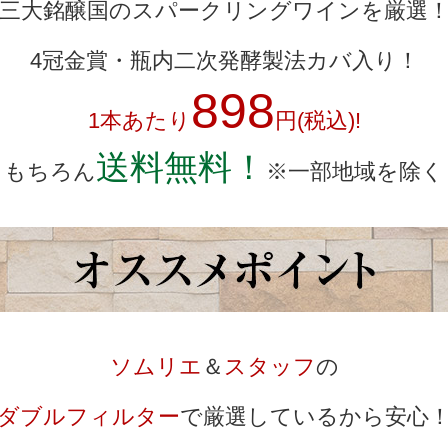
三大銘醸国のスパークリングワインを厳選
4冠金賞・瓶内二次発酵製法カバ入り！
898
1本あたり
円(税込)!
送料無料！
もちろん
※一部地域を除く
ソムリエ
＆
スタッフ
の
ダブルフィルター
で厳選しているから安心