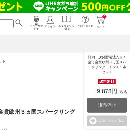
0
カタログから
ログイン
カテゴリで
ご利用ガイド
カート
ご注文
探す
×
瓶内二次発酵製法入り！
ット
全て金賞欧州３ヵ国スパ
ークリングワイン１１本
セット
9,878円
税込
販売停止
金賞欧州３ヵ国スパークリング
お気に入りに追加