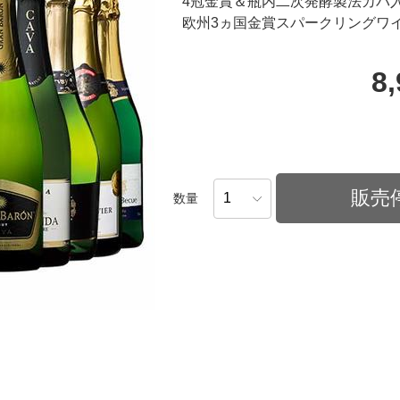
4冠金賞＆瓶内二次発酵製法カバ入
欧州3ヵ国金賞スパークリングワイ
8
販売
数量