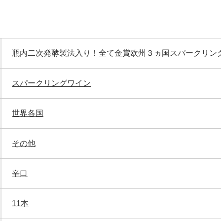
瓶内二次発酵製法入り！全て金賞欧州３ヵ国スパークリン
スパークリングワイン
世界各国
その他
辛口
11本